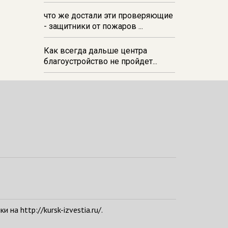
21:29
В Прямицыно Октябрьского
что же достали эти проверяющие
района почти закончили
- защитники от пожаров ...
обустраивать новую зону отдыха
в парке
Как всегда дальше центра
благоустройство не пройдет...
а http://kursk-izvestia.ru/.