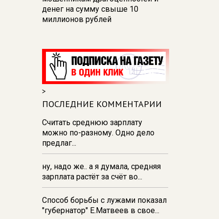
денег на сумму свыше 10
миллионов рублей
10:42
В Курской области
Россельхознадзор выявил 55
новых очагов опасных сорняков
и вредителей
10:37
К школе на проспекте
>
Плевицкой в курске строят
ПОСЛЕДНИЕ КОММЕНТАРИИ
двухполосную дорогу с уличным
освещением
Считать среднюю зарплату
можно по-разному. Одно дело
10:17
Обвиняемый в
предлаг...
мошенничестве железногорский
общественник Цыганов
отправлен под домашний арест
ну, надо же.. а я думала, средняя
зарплата растёт за счёт во...
06 августа 21:34
В Курске на
стадионе прошла беговая
Способ борьбы с лужами показал
тренировка‑вечеринка в формате
"губернатор" Е.Матвеев в свое...
DJ Run