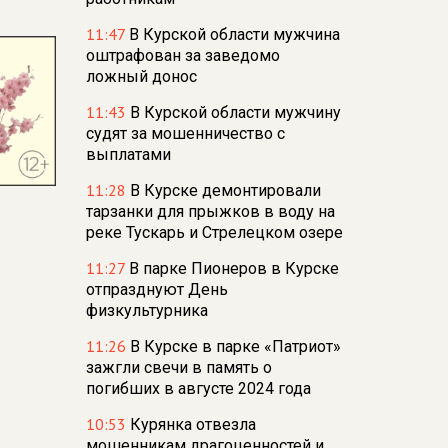
11:47
В Курской области мужчина
оштрафован за заведомо
ложный донос
11:43
В Курской области мужчину
судят за мошенничество с
выплатами
11:28
В Курске демонтировали
тарзанки для прыжков в воду на
реке Тускарь и Стрелецком озере
11:27
В парке Пионеров в Курске
отпразднуют День
физкультурника
11:26
В Курске в парке «Патриот»
зажгли свечи в память о
погибших в августе 2024 года
10:53
Курянка отвезла
мошенникам драгоценностей и