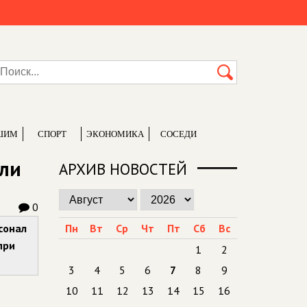
ШИМ
СПОРТ
ЭКОНОМИКА
СОСЕДИ
али
АРХИВ НОВОСТЕЙ
0
сонал
Пн
Вт
Ср
Чт
Пт
Сб
Вс
при
1
2
3
4
5
6
7
8
9
10
11
12
13
14
15
16