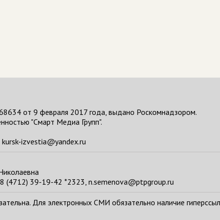
68634 от 9 февраля 2017 года, выдано Роскомнадзором.
нностью "Смарт Медиа Групп".
kursk-izvestia@yandex.ru
 Николаевна
8 (4712) 39-19-42 *2323, n.semenova@ptpgroup.ru
тельна. Для электронных СМИ обязательно наличие гиперссылки н