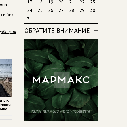
17
18
19
20
21
22
23
она.
24
25
26
27
28
29
30
о и без
31
ОБРАТИТЕ ВНИМАНИЕ
ербицкая
дных
бласти
льше