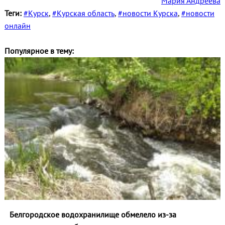
Мария Андреева
Теги:
#Курск
,
#Курская область
,
#новости Курска
,
#новости
онлайн
Популярное в тему:
Белгородское водохранилище обмелело из-за