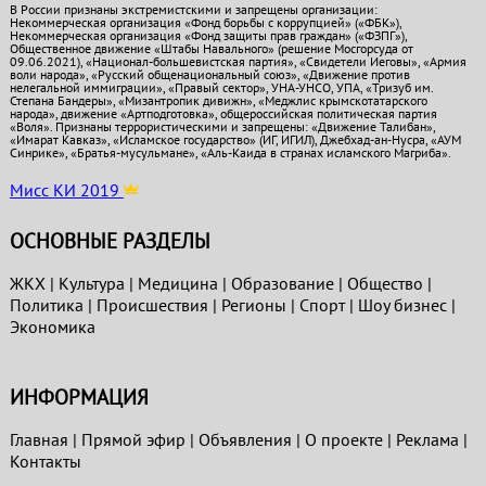
В России признаны экстремистскими и запрещены организации:
Некоммерческая организация «Фонд борьбы с коррупцией» («ФБК»),
Некоммерческая организация «Фонд защиты прав граждан» («ФЗПГ»),
Общественное движение «Штабы Навального» (решение Мосгорсуда от
09.06.2021), «Национал-большевистская партия», «Свидетели Иеговы», «Армия
воли народа», «Русский общенациональный союз», «Движение против
нелегальной иммиграции», «Правый сектор», УНА-УНСО, УПА, «Тризуб им.
Степана Бандеры», «Мизантропик дивижн», «Меджлис крымскотатарского
народа», движение «Артподготовка», общероссийская политическая партия
«Воля». Признаны террористическими и запрещены: «Движение Талибан»,
«Имарат Кавказ», «Исламское государство» (ИГ, ИГИЛ), Джебхад-ан-Нусра, «АУМ
Синрике», «Братья-мусульмане», «Аль-Каида в странах исламского Магриба».
Мисс КИ 2019
ОСНОВНЫЕ РАЗДЕЛЫ
ЖКХ
|
Культура
|
Медицина
|
Образование
|
Общество
|
Политика
|
Проиcшествия
|
Регионы
|
Спорт
|
Шоу бизнес
|
Экономика
ИНФОРМАЦИЯ
Главная
|
Прямой эфир
|
Объявления
|
О проекте
|
Реклама
|
Контакты