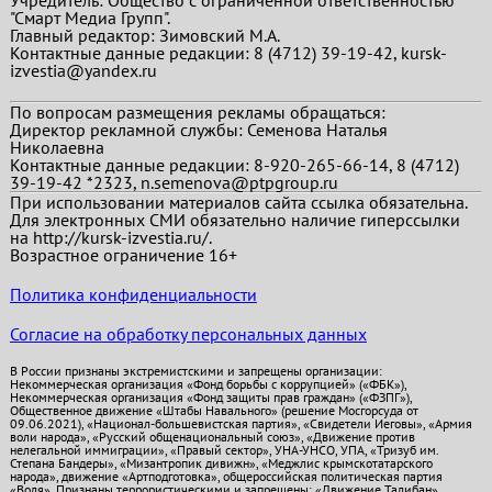
Учредитель: Общество с ограниченной ответственностью
"Смарт Медиа Групп".
Главный редактор:
Зимовский М.А.
Контактные данные редакции: 8 (4712) 39-19-42, kursk-
izvestia@yandex.ru
По вопросам размещения рекламы обращаться:
Директор рекламной службы: Семенова Наталья
Николаевна
Контактные данные редакции: 8-920-265-66-14, 8 (4712)
39-19-42 *2323, n.semenova@ptpgroup.ru
При использовании материалов сайта ссылка обязательна.
Для электронных СМИ обязательно наличие гиперссылки
на http://kursk-izvestia.ru/.
Возрастное ограничение 16+
Политика конфиденциальности
Согласие на обработку персональных данных
В России признаны экстремистскими и запрещены организации:
Некоммерческая организация «Фонд борьбы с коррупцией» («ФБК»),
Некоммерческая организация «Фонд защиты прав граждан» («ФЗПГ»),
Общественное движение «Штабы Навального» (решение Мосгорсуда от
09.06.2021), «Национал-большевистская партия», «Свидетели Иеговы», «Армия
воли народа», «Русский общенациональный союз», «Движение против
нелегальной иммиграции», «Правый сектор», УНА-УНСО, УПА, «Тризуб им.
Степана Бандеры», «Мизантропик дивижн», «Меджлис крымскотатарского
народа», движение «Артподготовка», общероссийская политическая партия
«Воля». Признаны террористическими и запрещены: «Движение Талибан»,