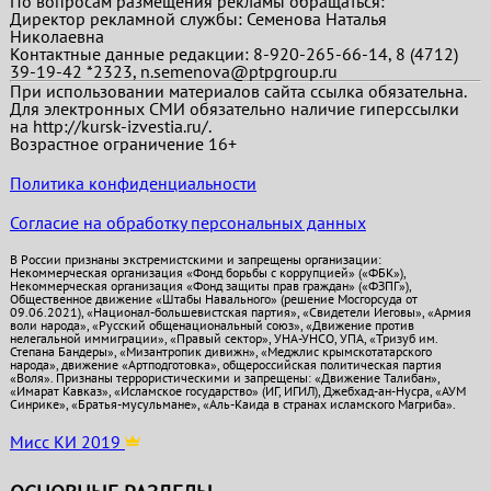
По вопросам размещения рекламы обращаться:
Директор рекламной службы: Семенова Наталья
Николаевна
Контактные данные редакции: 8-920-265-66-14, 8 (4712)
39-19-42 *2323, n.semenova@ptpgroup.ru
При использовании материалов сайта ссылка обязательна.
Для электронных СМИ обязательно наличие гиперссылки
на http://kursk-izvestia.ru/.
Возрастное ограничение 16+
Политика конфиденциальности
Согласие на обработку персональных данных
В России признаны экстремистскими и запрещены организации:
Некоммерческая организация «Фонд борьбы с коррупцией» («ФБК»),
Некоммерческая организация «Фонд защиты прав граждан» («ФЗПГ»),
Общественное движение «Штабы Навального» (решение Мосгорсуда от
09.06.2021), «Национал-большевистская партия», «Свидетели Иеговы», «Армия
воли народа», «Русский общенациональный союз», «Движение против
нелегальной иммиграции», «Правый сектор», УНА-УНСО, УПА, «Тризуб им.
Степана Бандеры», «Мизантропик дивижн», «Меджлис крымскотатарского
народа», движение «Артподготовка», общероссийская политическая партия
«Воля». Признаны террористическими и запрещены: «Движение Талибан»,
«Имарат Кавказ», «Исламское государство» (ИГ, ИГИЛ), Джебхад-ан-Нусра, «АУМ
Синрике», «Братья-мусульмане», «Аль-Каида в странах исламского Магриба».
Мисс КИ 2019