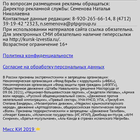
По вопросам размещения рекламы обращаться:
Директор рекламной службы: Семенова Наталья
Николаевна
Контактные данные редакции: 8-920-265-66-14, 8 (4712)
39-19-42 *2323, n.semenova@ptpgroup.ru
При использовании материалов сайта ссылка обязательна.
Для электронных СМИ обязательно наличие гиперссылки
на http://kursk-izvestia.ru/.
Возрастное ограничение 16+
Политика конфиденциальности
Согласие на обработку персональных данных
В России признаны экстремистскими и запрещены организации:
Некоммерческая организация «Фонд борьбы с коррупцией» («ФБК»),
Некоммерческая организация «Фонд защиты прав граждан» («ФЗПГ»),
Общественное движение «Штабы Навального» (решение Мосгорсуда от
09.06.2021), «Национал-большевистская партия», «Свидетели Иеговы», «Армия
воли народа», «Русский общенациональный союз», «Движение против
нелегальной иммиграции», «Правый сектор», УНА-УНСО, УПА, «Тризуб им.
Степана Бандеры», «Мизантропик дивижн», «Меджлис крымскотатарского
народа», движение «Артподготовка», общероссийская политическая партия
«Воля». Признаны террористическими и запрещены: «Движение Талибан»,
«Имарат Кавказ», «Исламское государство» (ИГ, ИГИЛ), Джебхад-ан-Нусра, «АУМ
Синрике», «Братья-мусульмане», «Аль-Каида в странах исламского Магриба».
Мисс КИ 2019