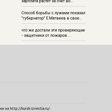
зарплата растёт за счёт во...
Способ борьбы с лужами показал
"губернатор" Е.Матвеев в свое...
что же достали эти проверяющие
- защитники от пожаров ...
а http://kursk-izvestia.ru/.