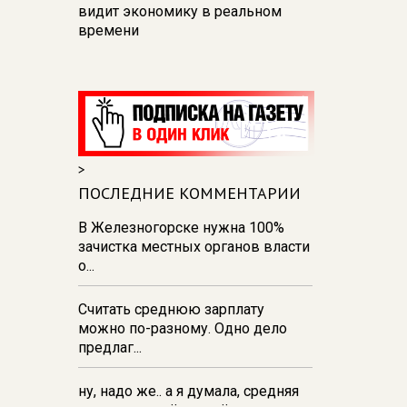
видит экономику в реальном
времени
12:26
В Курске перекроют
движение на участке улицы
Карла Маркса
12:17
В Курске прокуратура
добивается возмещения для
>
девочки - подростка ущерба за
побои
ПОСЛЕДНИЕ КОММЕНТАРИИ
11:58
В Курской области
В Железногорске нужна 100%
обрушившаяся стена повлекла
зачистка местных органов власти
возбуждение уголовного дела в
о...
отношении ИП
Считать среднюю зарплату
11:52
В Курске прокуратура
можно по-разному. Одно дело
добивается выплаты более 1 млн
предлаг...
рублей зарплаты 32-м
работникам
ну, надо же.. а я думала, средняя