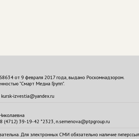
68634 от 9 февраля 2017 года, выдано Роскомнадзором.
нностью "Смарт Медиа Групп".
kursk-izvestia@yandex.ru
 Николаевна
8 (4712) 39-19-42 *2323, n.semenova@ptpgroup.ru
тельна. Для электронных СМИ обязательно наличие гиперссылки н