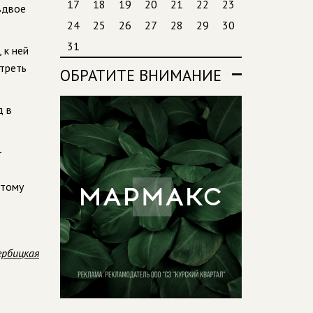
17
18
19
20
21
22
23
вдвое
24
25
26
27
28
29
30
31
 к ней
треть
ОБРАТИТЕ ВНИМАНИЕ
д в
—
этому
ербицкая