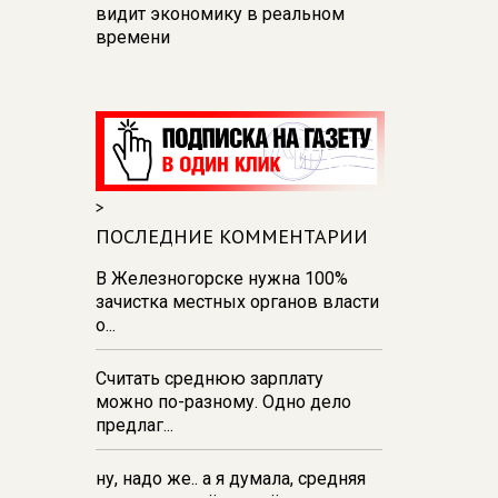
видит экономику в реальном
времени
12:26
В Курске перекроют
движение на участке улицы
Карла Маркса
12:17
В Курске прокуратура
добивается возмещения для
>
девочки - подростка ущерба за
побои
ПОСЛЕДНИЕ КОММЕНТАРИИ
11:58
В Курской области
В Железногорске нужна 100%
обрушившаяся стена повлекла
зачистка местных органов власти
возбуждение уголовного дела в
о...
отношении ИП
Считать среднюю зарплату
11:52
В Курске прокуратура
можно по-разному. Одно дело
добивается выплаты более 1 млн
предлаг...
рублей зарплаты 32-м
работникам
ну, надо же.. а я думала, средняя