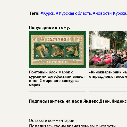
Теги:
#Курск
,
#Курская область
,
#новости Курска
Популярное в тему:
Почтовый блок марок с
«Киноквартирник на
курскими артефактами вошел
отпраздновал вось
в топ‑2 мирового конкурса
марок
Подписывайтесь на нас в
Яндекс Дзен
,
Яндекс
Оставьте комментарий
Поделитесь своим впечатлением о новости.