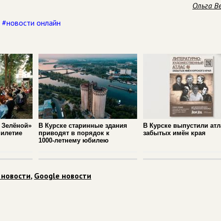
Ольга В
,
#новости онлайн
 Зелёной»
В Курске старинные здания
В Курске выпустили атл
милетие
приводят в порядок к
забытых имён края
1000‑летнему юбилею
 новости
,
Google новости