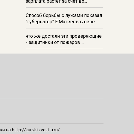
зарплата растёт за счёт во...
Способ борьбы с лужами показал
"губернатор" Е.Матвеев в свое...
что же достали эти проверяющие
- защитники от пожаров ...
а http://kursk-izvestia.ru/.