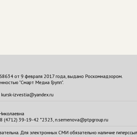
68634 от 9 февраля 2017 года, выдано Роскомнадзором.
нностью "Смарт Медиа Групп".
kursk-izvestia@yandex.ru
 Николаевна
8 (4712) 39-19-42 *2323, n.semenova@ptpgroup.ru
тельна. Для электронных СМИ обязательно наличие гиперссылки н