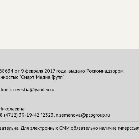
68634 от 9 февраля 2017 года, выдано Роскомнадзором.
нностью "Смарт Медиа Групп".
kursk-izvestia@yandex.ru
 Николаевна
8 (4712) 39-19-42 *2323, n.semenova@ptpgroup.ru
тельна. Для электронных СМИ обязательно наличие гиперссылки н