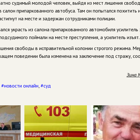
ратно судимый молодой человек, выйдя из мест лишения свобо
в салон припаркованного автобуса. Там он попытался похитить 
астигнут на месте и задержан сотрудниками полиции.
ался украсть из салона припаркованного автомобиля усилитель 
подсудимого поймали на месте преступления, а усилитель изъят.
ишения свободы в исправительной колонии строгого режима. Ме
ежащем поведении была изменена на заключение под стражу, с
Зина 
,
#новости онлайн
,
#суд