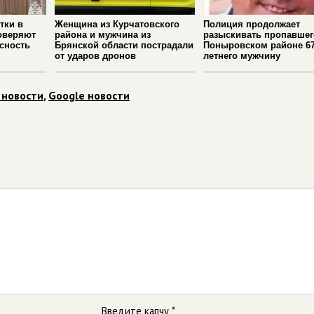
тки в
Женщина из Курчатовского
Полиция продолжает
оверяют
района и мужчина из
разыскивать пропавшег
сность
Брянской области пострадали
Поныровском районе 67
от ударов дронов
летнего мужчину
 новости
,
Google новости
Введите капчу *