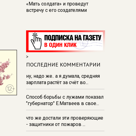
«Мать солдата» и проведут
встречу с его создателями
17:48
В Железногорске пробурят
три дополнительные скважины
из‑за проблем с водоснабжением
17:23
В Курске установили две
камеры ПДД на превышение
>
скорости
ПОСЛЕДНИЕ КОММЕНТАРИИ
16:55
В Курске жителя
Тюменской области осудили за
ну, надо же.. а я думала, средняя
незаконную перевозку
зарплата растёт за счёт во...
взрывчатки
Способ борьбы с лужами показал
16:47
В Курске капремонт дорог
"губернатор" Е.Матвеев в свое...
выполнен на 54%
что же достали эти проверяющие
- защитники от пожаров ...