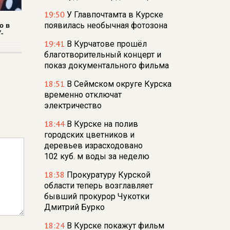
19:50
У Главпочтамта в Курске
появилась необычная фотозона
о в
-
19:41
В Курчатове прошёл
благотворительный концерт и
показ документального фильма
18:51
В Сеймском округе Курска
временно отключат
электричество
18:44
В Курске на полив
городских цветников и
деревьев израсходовано
102 куб. м воды за неделю
18:38
Прокуратуру Курской
области теперь возглавляет
бывший прокурор Чукотки
Дмитрий Бурко
18:24
В Курске покажут фильм