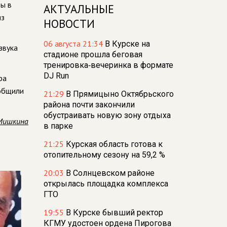
ды в
АКТУАЛЬНЫЕ
из
НОВОСТИ
06 августа 21:34
В Курске на
звука
стадионе прошла беговая
тренировка‑вечеринка в формате
DJ Run
ра
ообщили
21:29
В Прямицыно Октябрьского
района почти закончили
обустраивать новую зону отдыха
Мишкина
в парке
21:25
Курская область готова к
отопительному сезону на 59,2 %
20:03
В Солнцевском районе
открылась площадка комплекса
ГТО
19:55
В Курске бывший ректор
КГМУ удостоен ордена Пирогова