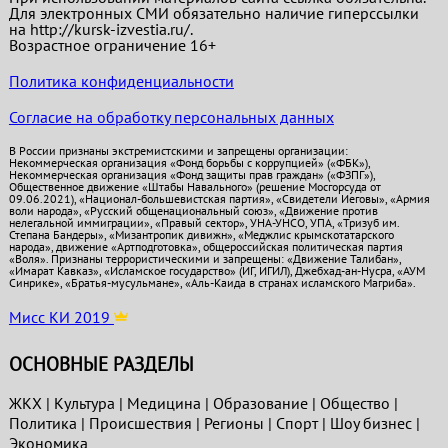
Для электронных СМИ обязательно наличие гиперссылки
на http://kursk-izvestia.ru/.
Возрастное ограничение 16+
Политика конфиденциальности
Согласие на обработку персональных данных
В России признаны экстремистскими и запрещены организации:
Некоммерческая организация «Фонд борьбы с коррупцией» («ФБК»),
Некоммерческая организация «Фонд защиты прав граждан» («ФЗПГ»),
Общественное движение «Штабы Навального» (решение Мосгорсуда от
09.06.2021), «Национал-большевистская партия», «Свидетели Иеговы», «Армия
воли народа», «Русский общенациональный союз», «Движение против
нелегальной иммиграции», «Правый сектор», УНА-УНСО, УПА, «Тризуб им.
Степана Бандеры», «Мизантропик дивижн», «Меджлис крымскотатарского
народа», движение «Артподготовка», общероссийская политическая партия
«Воля». Признаны террористическими и запрещены: «Движение Талибан»,
«Имарат Кавказ», «Исламское государство» (ИГ, ИГИЛ), Джебхад-ан-Нусра, «АУМ
Синрике», «Братья-мусульмане», «Аль-Каида в странах исламского Магриба».
Мисс КИ 2019
ОСНОВНЫЕ РАЗДЕЛЫ
ЖКХ
|
Культура
|
Медицина
|
Образование
|
Общество
|
Политика
|
Проиcшествия
|
Регионы
|
Спорт
|
Шоу бизнес
|
Экономика