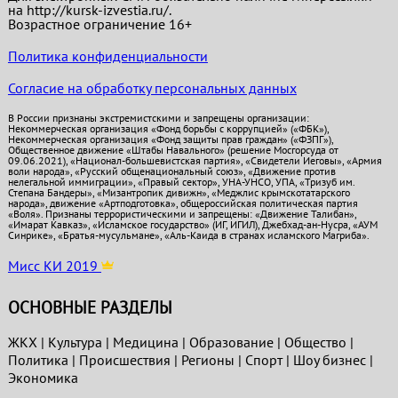
на http://kursk-izvestia.ru/.
Возрастное ограничение 16+
Политика конфиденциальности
Согласие на обработку персональных данных
В России признаны экстремистскими и запрещены организации:
Некоммерческая организация «Фонд борьбы с коррупцией» («ФБК»),
Некоммерческая организация «Фонд защиты прав граждан» («ФЗПГ»),
Общественное движение «Штабы Навального» (решение Мосгорсуда от
09.06.2021), «Национал-большевистская партия», «Свидетели Иеговы», «Армия
воли народа», «Русский общенациональный союз», «Движение против
нелегальной иммиграции», «Правый сектор», УНА-УНСО, УПА, «Тризуб им.
Степана Бандеры», «Мизантропик дивижн», «Меджлис крымскотатарского
народа», движение «Артподготовка», общероссийская политическая партия
«Воля». Признаны террористическими и запрещены: «Движение Талибан»,
«Имарат Кавказ», «Исламское государство» (ИГ, ИГИЛ), Джебхад-ан-Нусра, «АУМ
Синрике», «Братья-мусульмане», «Аль-Каида в странах исламского Магриба».
Мисс КИ 2019
ОСНОВНЫЕ РАЗДЕЛЫ
ЖКХ
|
Культура
|
Медицина
|
Образование
|
Общество
|
Политика
|
Проиcшествия
|
Регионы
|
Спорт
|
Шоу бизнес
|
Экономика