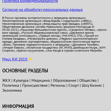
Политика конфиденциальности
Согласие на обработку персональных данных
В России признаны экстремистскими и запрещены организации:
Некоммерческая организация «Фонд борьбы с коррупцией» («ФБК»),
Некоммерческая организация «Фонд защиты прав граждан» («ФЗПГ»),
Общественное движение «Штабы Навального» (решение Мосгорсуда от
09.06.2021), «Национал-большевистская партия», «Свидетели Иеговы», «Армия
воли народа», «Русский общенациональный союз», «Движение против
нелегальной иммиграции», «Правый сектор», УНА-УНСО, УПА, «Тризуб им.
Степана Бандеры», «Мизантропик дивижн», «Меджлис крымскотатарского
народа», движение «Артподготовка», общероссийская политическая партия
«Воля». Признаны террористическими и запрещены: «Движение Талибан»,
«Имарат Кавказ», «Исламское государство» (ИГ, ИГИЛ), Джебхад-ан-Нусра, «АУМ
Синрике», «Братья-мусульмане», «Аль-Каида в странах исламского Магриба».
Мисс КИ 2019
ОСНОВНЫЕ РАЗДЕЛЫ
ЖКХ
|
Культура
|
Медицина
|
Образование
|
Общество
|
Политика
|
Проиcшествия
|
Регионы
|
Спорт
|
Шоу бизнес
|
Экономика
ИНФОРМАЦИЯ