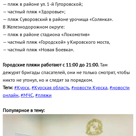
— пляж в районе ул. 1-й Гуторовской;
— частный пляж «Здоровье»;
— пляж Суворовский в районе урочища «Солянка».
В Железнодорожном округе:
— пляж в районе стадиона «Локомотив»
— частный пляж «Городской» у Кировского моста,
— частный пляж «Новая Боевка».
Городские пляжи работают с 11:00 до 21:00.
Там
дежурят бригады спасателей, они не только смотрят, чтобы
никто не утонул, но и следят за порядком.
Теги:
#Курск
,
#Курская область
,
#новости Курска
,
#новости
онлайн
,
#МЧС
,
#пляжи
Популярное в тему: