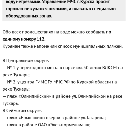
воду нетрезвыми. Управление МЧС г. Курска просит
горожан не купаться пьяными, и плавать в специально
оборудованных зонах.
Обо всех происшествиях на воде можно сообщать
по
единому номеру 112.
Курянам также напомнили список муниципальных пляжей.
В Центральном округе:
— № 1 у переходного моста в парке им. 50-летия ВЛКСМ на
реке Тускарь;
— № 2, у центра ГИМС ГУ МЧС РФ по Курской области на
реке Тускарь;
— пляж «Олимпийский» в районе ул. Олимпийской на реке
Тускарь.
В Сеймском округе:
— пляж «Ермошкино озеро» в районе ул. Гагарина;
— пляж в районе ОАО «Элеватормельмаш»;