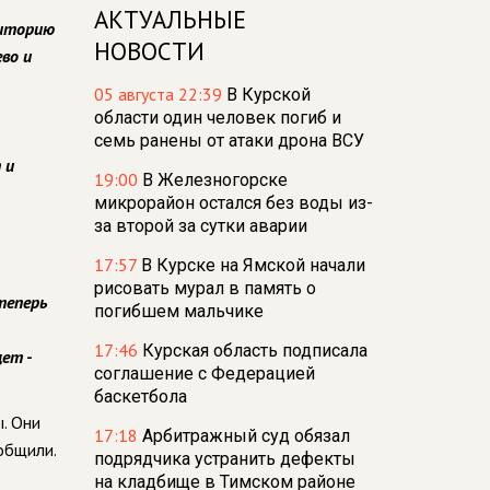
АКТУАЛЬНЫЕ
риторию
НОВОСТИ
во и
05 августа 22:39
В Курской
области один человек погиб и
семь ранены от атаки дрона ВСУ
 и
19:00
В Железногорске
микрорайон остался без воды из-
за второй за сутки аварии
17:57
В Курске на Ямской начали
рисовать мурал в память о
теперь
погибшем мальчике
17:46
Курская область подписала
ет -
соглашение с Федерацией
баскетбола
. Они
17:18
Арбитражный суд обязал
общили.
подрядчика устранить дефекты
на кладбище в Тимском районе