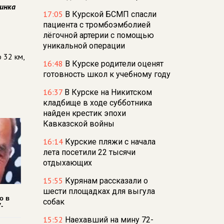
тинка
17:05
В Курской БСМП спасли
пациента с тромбоэмболией
лёгочной артерии с помощью
уникальной операции
 32 км,
16:48
В Курске родители оценят
готовность школ к учебному году
16:37
В Курске на Никитском
кладбище в ходе субботника
найден крестик эпохи
Кавказской войны
16:14
Курские пляжи с начала
лета посетили 22 тысячи
отдыхающих
15:55
Курянам рассказали о
шести площадках для выгула
о в
собак
-
15:52
Наехавший на мину 72-