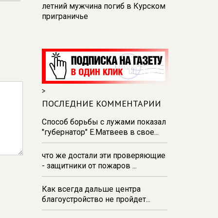
летний мужчина погиб в Курском
приграничье
15:45
Куряне смогут наблюдать
за звездопадом в телескоп
15:30
Курский губернатор провел
ежемесячный прием граждан
15:19
В Курске на улице Ленина
>
устанавливают цветочную арку
ПОСЛЕДНИЕ КОММЕНТАРИИ
«Курские сезоны»
Способ борьбы с лужами показал
15:01
В Курской области от
"губернатор" Е.Матвеев в свое...
укусов клещей пострадали 1534
человека
что же достали эти проверяющие
- защитники от пожаров ...
Как всегда дальше центра
благоустройство не пройдет...