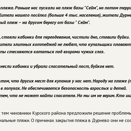
 пляжа. Раньше нас пускали на пляж базы "Сейм", но потом тер
ители нашего посёлка (больше 4 тыс. население), жители Дурне
й пляж – на другом берегу от базы " Сейм".
 стояли кабинки для переодевания, чистили дно, ставили буйки.
ители элитных коттеджей не любят, что купальщики плавают
випы стесняются кататься под взорами чужих глаз.
снесли кабинки и убрали спасательный пост, буйков нет.
том, что других мест для купания у нас нет. Народу на пляже (
 в лопухах. Не обеспечивается безопасность взрослых и детей.
ем, что не может найти спасателя. Но мы им не верим. Кто ищ
у тем чиновники Курского района предложили решение проблемы
альные пляжи. О причинах закрытия пляжа в Дурнево они не со