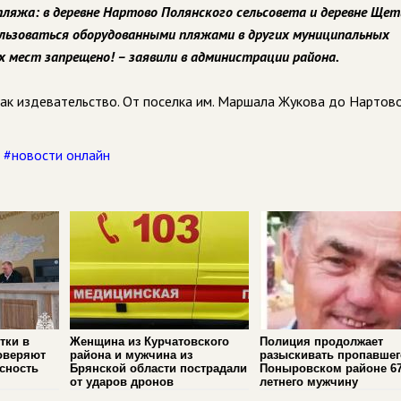
пляжа: в деревне Нартово Полянского сельсовета и деревне Ще
льзоваться оборудованными пляжами в других муниципальных
х мест запрещено! – заявили в администрации района.
ак издевательство. От поселка им. Маршала Жукова до Нартово
,
#новости онлайн
тки в
Женщина из Курчатовского
Полиция продолжает
оверяют
района и мужчина из
разыскивать пропавшег
сность
Брянской области пострадали
Поныровском районе 67
от ударов дронов
летнего мужчину