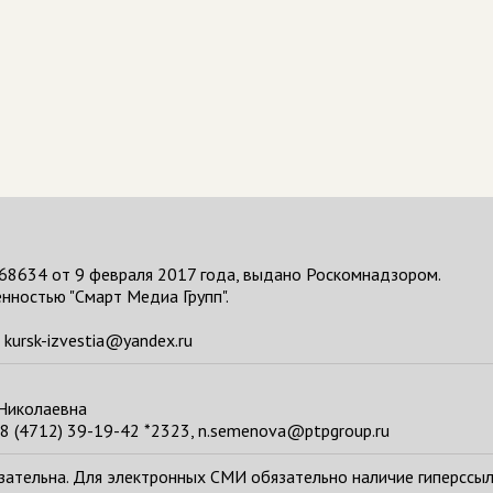
68634 от 9 февраля 2017 года, выдано Роскомнадзором.
нностью "Смарт Медиа Групп".
kursk-izvestia@yandex.ru
 Николаевна
8 (4712) 39-19-42 *2323, n.semenova@ptpgroup.ru
тельна. Для электронных СМИ обязательно наличие гиперссылки н