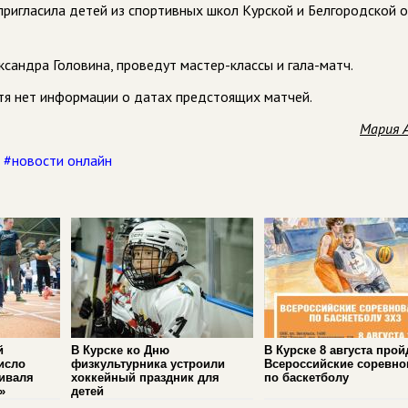
пригласила детей из спортивных школ Курской и Белгородской 
сандра Головина, проведут мастер-классы и гала-матч.
тя нет информации о датах предстоящих матчей.
Мария 
,
#новости онлайн
й
В Курске ко Дню
В Курске 8 августа прой
исло
физкультурника устроили
Всероссийские соревно
иваля
хоккейный праздник для
по баскетболу
»
детей