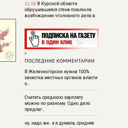
11:58
В Курской области
обрушившаяся стена повлекла
возбуждение уголовного дела в
отношении ИП
11:52
В Курске прокуратура
добивается выплаты более 1 млн
рублей зарплаты 32-м
работникам
>
11:47
В Курской области мужчина
ПОСЛЕДНИЕ КОММЕНТАРИИ
оштрафован за заведомо
В Железногорске нужна 100%
ложный донос
зачистка местных органов власти
11:43
В Курской области мужчину
о...
судят за мошенничество с
выплатами
Считать среднюю зарплату
можно по-разному. Одно дело
11:28
В Курске демонтировали
предлаг...
тарзанки для прыжков в воду на
реке Тускарь и Стрелецком озере
ну, надо же.. а я думала, средняя