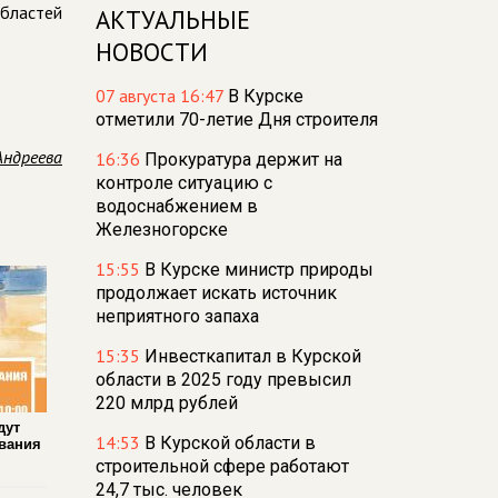
областей
АКТУАЛЬНЫЕ
НОВОСТИ
07 августа 16:47
В Курске
отметили 70-летие Дня строителя
Андреева
16:36
Прокуратура держит на
контроле ситуацию с
водоснабжением в
Железногорске
15:55
В Курске министр природы
продолжает искать источник
неприятного запаха
15:35
Инвесткапитал в Курской
области в 2025 году превысил
220 млрд рублей
дут
14:53
В Курской области в
вания
строительной сфере работают
24,7 тыс. человек