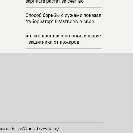
зарплата растёт за счёт во...
Способ борьбы с лужами показал
"губернатор" Е.Матвеев в свое...
что же достали эти проверяющие
- защитники от пожаров ...
а http://kursk-izvestia.ru/.