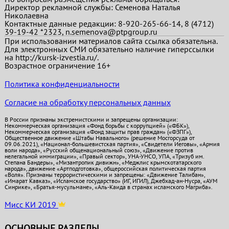
Директор рекламной службы: Семенова Наталья
Николаевна
Контактные данные редакции: 8-920-265-66-14, 8 (4712)
39-19-42 *2323, n.semenova@ptpgroup.ru
При использовании материалов сайта ссылка обязательна.
Для электронных СМИ обязательно наличие гиперссылки
на http://kursk-izvestia.ru/.
Возрастное ограничение 16+
Политика конфиденциальности
Согласие на обработку персональных данных
В России признаны экстремистскими и запрещены организации:
Некоммерческая организация «Фонд борьбы с коррупцией» («ФБК»),
Некоммерческая организация «Фонд защиты прав граждан» («ФЗПГ»),
Общественное движение «Штабы Навального» (решение Мосгорсуда от
09.06.2021), «Национал-большевистская партия», «Свидетели Иеговы», «Армия
воли народа», «Русский общенациональный союз», «Движение против
нелегальной иммиграции», «Правый сектор», УНА-УНСО, УПА, «Тризуб им.
Степана Бандеры», «Мизантропик дивижн», «Меджлис крымскотатарского
народа», движение «Артподготовка», общероссийская политическая партия
«Воля». Признаны террористическими и запрещены: «Движение Талибан»,
«Имарат Кавказ», «Исламское государство» (ИГ, ИГИЛ), Джебхад-ан-Нусра, «АУМ
Синрике», «Братья-мусульмане», «Аль-Каида в странах исламского Магриба».
Мисс КИ 2019
ОСНОВНЫЕ РАЗДЕЛЫ