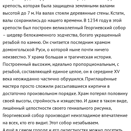
крепость, которая была защищена земляными валами
высотой до 7 м. На валах стояли деревянные стены. Кстати,
валы сохранились до нашего времени. В 1234 году в этой
крепости был построен великолепный Георгиевский собор
– шедевр белокаменного зодчества, богато украшенный
резьбой по камню. Он считается последним храмом
домонгольской Руси, о которой ныне почти ничего
неизвестно. У храма большая и трагическая история.
Построенный высоким, идеально пропорциональным, с
резьбой, составляющей единое целое, он в середине XV
века неожиданно частично обрушился. Приглашённые
мастера просто сложили рассыпавшиеся кирпичи в
достаточно произвольном порядке. Храм потерял половину
своей высоты, стройность и изящество. И даже в таком виде,
лишённый целостности своего гениального рисунка,
Георгиевский собор производит неизгладимое впечатление
на всех, кто его видит. Этот собор незабываем.
А ещё в самом городе и его окрестностях можно посетить