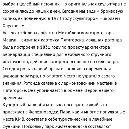
выбран целебный источник. Но оригинальная скульптура не
сохранилась до наших дней. Сегодня мы видим бронзовую
копию, выполненную в 1973 году скульптором Николаем
Хаустовым.
Беседка «Эолова арфа» на Михайловском отроге горы
Машук – визитная карточка Пятигорска. Изящная ротонда
была построена в 1831 году по проекту архитектора
Бернардацци специально для необычного струнного
инструмента, действие которого основано на силе ветра.
Сегодня роль эоловой арфы выполняет современная
аудиоаппаратура, но от этого место не утратило своего
значения. Ротонда связана с лермонтовскими местами в
Пятигорске. Она упоминается в романе «Герой нашего
времени».
Курортный парк обязательно посещает всякий, кто
приезжает в Железноводск. Парк, как и многие популярные
места КМВ, сочетает в себе туристические и лечебные
функции. Поскольку парк Железноводска составляют