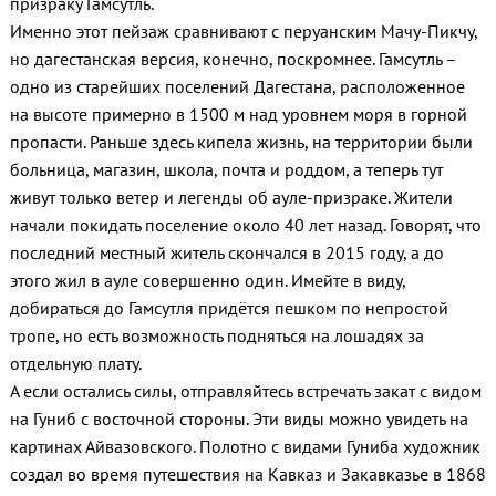
призраку Гамсутль.
Именно этот пейзаж сравнивают с перуанским Мачу-Пикчу,
но дагестанская версия, конечно, поскромнее. Гамсутль –
одно из старейших поселений Дагестана, расположенное
на высоте примерно в 1500 м над уровнем моря в горной
пропасти. Раньше здесь кипела жизнь, на территории были
больница, магазин, школа, почта и роддом, а теперь тут
живут только ветер и легенды об ауле-призраке. Жители
начали покидать поселение около 40 лет назад. Говорят, что
последний местный житель скончался в 2015 году, а до
этого жил в ауле совершенно один. Имейте в виду,
добираться до Гамсутля придётся пешком по непростой
тропе, но есть возможность подняться на лошадях за
отдельную плату.
А если остались силы, отправляйтесь встречать закат с видом
на Гуниб с восточной стороны. Эти виды можно увидеть на
картинах Айвазовского. Полотно с видами Гуниба художник
создал во время путешествия на Кавказ и Закавказье в 1868