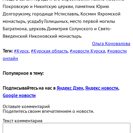
Покровскую и Никитскую церкви, памятник Юрию
Долгорукому, городище Мстиславль, Космин Яхромской
монастырь, усадьбу Голицыных, место первой могилы
Багратиона, церковь Димитрия Солунского и Свято-
Введенский Никоновский монастырь.
Ольга Коновалова
Теги:
#Курск
,
#Курская область
,
#новости Курска
,
#новости
онлайн
Популярное в тему:
Подписывайтесь на нас в
Яндекс Дзен
,
Яндекс новости
,
Google новости
Оставьте комментарий
Поделитесь своим впечатлением о новости.
Текст комментария