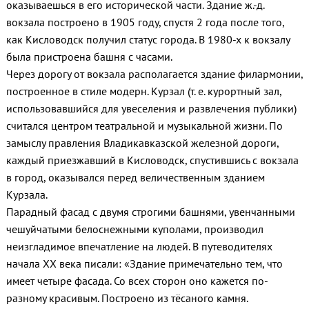
оказываешься в его исторической части. Здание ж.-д.
вокзала построено в 1905 году, спустя 2 года после того,
как Кисловодск получил статус города. В 1980-х к вокзалу
была пристроена башня с часами.
Через дорогу от вокзала располагается здание филармонии,
построенное в стиле модерн. Курзал (т. е. курортный зал,
использовавшийся для увеселения и развлечения публики)
считался центром театральной и музыкальной жизни. По
замыслу правления Владикавказской железной дороги,
каждый приезжавший в Кисловодск, спустившись с вокзала
в город, оказывался перед величественным зданием
Курзала.
Парадный фасад с двумя строгими башнями, увенчанными
чешуйчатыми белоснежными куполами, производил
неизгладимое впечатление на людей. В путеводителях
начала XX века писали: «Здание примечательно тем, что
имеет четыре фасада. Со всех сторон оно кажется по-
разному красивым. Построено из тёсаного камня.