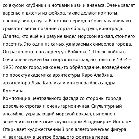
со вкусом клубники и нотками киви и ананаса. Очень хвалят
варенье и джемы из фейхоа, также делают компоты,
пастилу, вина, соусы. В этот же период в Сочи заканчивают
срывать с веток поздние сорта яблок, груш, винограда.
Для тех, кто ещё ни разу не видел морской вокзал, стоит его
посетить. Это один из самых узнаваемых символов города.
Он расположен по адресу ул. Войкова, 1. После войны в
Сочи очень нужен был морской вокзал, но только в 1954 –
1955 годах город наконец-то обрёл здание, возведённое
по проекту академика архитектуры Каро Алабяна,
архитектора Льва Карлика и инженера Александра
Кузьмина.
Композиция центрального фасада со стороны города
довольно строгая и очень гармоничная. Скульптурный
ансамбль, украшающий морской вокзал, выполнен
знаменитым советским скульптором Владимиром Ингалом.
Открывает художественный ряд аллегорическая фигура
«Навигация» в центре большого фонтана перед