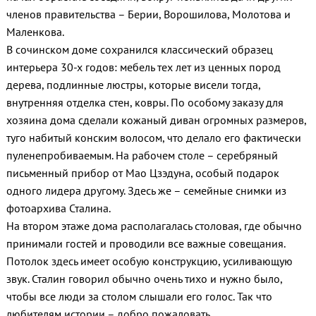
членов правительства – Берии, Ворошилова, Молотова и
Маленкова.
В сочинском доме сохранился классический образец
интерьера 30-х годов: мебель тех лет из ценных пород
дерева, подлинные люстры, которые висели тогда,
внутренняя отделка стен, ковры. По особому заказу для
хозяина дома сделали кожаный диван огромных размеров,
туго набитый конским волосом, что делало его фактически
пуленепробиваемым. На рабочем столе – серебряный
письменный прибор от Мао Цзэдуна, особый подарок
одного лидера другому. Здесь же – семейные снимки из
фотоархива Сталина.
На втором этаже дома располагалась столовая, где обычно
принимали гостей и проводили все важные совещания.
Потолок здесь имеет особую конструкцию, усиливающую
звук. Сталин говорил обычно очень тихо и нужно было,
чтобы все люди за столом слышали его голос. Так что
любителям истории – добро пожаловать.