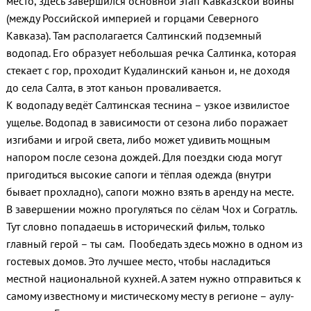
место, здесь завершился основной этап Кавказской войны
(между Российской империей и горцами Северного
Кавказа). Там располагается Салтинский подземный
водопад. Его образует небольшая речка Салтинка, которая
стекает с гор, проходит Кудалинский каньон и, не доходя
до села Салта, в этот каньон проваливается.
К водопаду ведёт Салтинская теснина – узкое извилистое
ущелье. Водопад в зависимости от сезона либо поражает
изгибами и игрой света, либо может удивить мощным
напором после сезона дождей. Для поездки сюда могут
пригодиться высокие сапоги и тёплая одежда (внутри
бывает прохладно), сапоги можно взять в аренду на месте.
В завершении можно прогуляться по сёлам Чох и Согратль.
Тут словно попадаешь в исторический фильм, только
главный герой – ты сам. Пообедать здесь можно в одном из
гостевых домов. Это лучшее место, чтобы насладиться
местной национальной кухней. А затем нужно отправиться к
самому известному и мистическому месту в регионе – аулу-