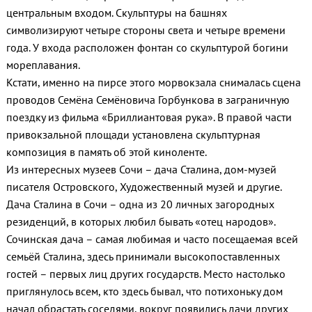
центральным входом. Скульптуры на башнях
символизируют четыре стороны света и четыре времени
года. У входа расположен фонтан со скульптурой богини
мореплавания.
Кстати, именно на пирсе этого морвокзала снималась сцена
проводов Семёна Семёновича Горбункова в заграничную
поездку из фильма «Бриллиантовая рука». В правой части
привокзальной площади установлена скульптурная
композиция в память об этой киноленте.
Из интересных музеев Сочи – дача Сталина, дом-музей
писателя Островского, Художественный музей и другие.
Дача Сталина в Сочи – одна из 20 личных загородных
резиденций, в которых любил бывать «отец народов».
Сочинская дача – самая любимая и часто посещаемая всей
семьёй Сталина, здесь принимали высокопоставленных
гостей – первых лиц других государств. Место настолько
приглянулось всем, кто здесь бывал, что потихоньку дом
начал обрастать соседями, вокруг появились дачи других