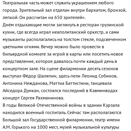
Театральная часть может служить украшением любого
города. Зрительный зал отделан внутри бархатом, бронзой,
лепкой. Он рассчитан на 650 зрителей».
Днём отдыхающие могли заглянуть в ресторан грузинской
кухни, где всегда играл неаполитанский оркестр, а сами
музыканты располагались на толстом стекле, подсвеченном
цветными огнями. Вечер можно было провести в
бильярдной комнате за игрой в карты или посетить новое
представление, которое давалось почти каждый день в
концертном зале. На сцене филармонии десять сезонов
выступал Фёдор Шаляпин, здесь пели Леонид Собинов,
Антонина Нежданова, Маттиа Баттистини, танцевала
Айседора Дункан, состоялся последний в Кавминводах
концерт Сергея Рахманинова.
В годы Великой Отечественной войны в здании Курзала
находился военный госпиталь. Сейчас там располагаются
Большой зал Государственной филармонии, театр имени
А.М. Горького на 1000 мест, музей музыкальной культуры