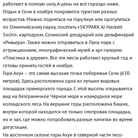
работают в полную силу. А цены на всё гораздо ниже.
Отдых в Сочи в ноябре понравится туристам разных
возрастов. Можно подняться на гору Ахун или прогуляться
по Олимпийскому парку, посетить «SKYPARK AJ Hackett
Sochi», картодром, Сочинский дендрарий или дельфинарий
«Ривьера». Также можно отправиться в Луна-парк с
аттракционами, этнографический музей и арт-галерею
«Пластика в дереве». Все эти места работают круглый год и
готовы принять гостей в ноябре.
Гора Ахун – это самая высокая точка побережья Сочи (630
метров). Здесь расположена одна из лучших видовых
площадок приморского города. С этой высоты открывается
вид на безграничное Чёрное море и изумрудное море
колхидского леса. На вершине горы расположена башня,
внутри которой находится не только смотровая площадка,
но и зал, где можно попробовать разные напитки во время
дегустации.
На восточном склоне горы Ахун в северной части тисо-