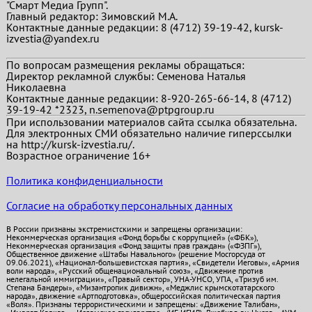
"Смарт Медиа Групп".
Главный редактор:
Зимовский М.А.
Контактные данные редакции: 8 (4712) 39-19-42, kursk-
izvestia@yandex.ru
По вопросам размещения рекламы обращаться:
Директор рекламной службы: Семенова Наталья
Николаевна
Контактные данные редакции: 8-920-265-66-14, 8 (4712)
39-19-42 *2323, n.semenova@ptpgroup.ru
При использовании материалов сайта ссылка обязательна.
Для электронных СМИ обязательно наличие гиперссылки
на http://kursk-izvestia.ru/.
Возрастное ограничение 16+
Политика конфиденциальности
Согласие на обработку персональных данных
В России признаны экстремистскими и запрещены организации:
Некоммерческая организация «Фонд борьбы с коррупцией» («ФБК»),
Некоммерческая организация «Фонд защиты прав граждан» («ФЗПГ»),
Общественное движение «Штабы Навального» (решение Мосгорсуда от
09.06.2021), «Национал-большевистская партия», «Свидетели Иеговы», «Армия
воли народа», «Русский общенациональный союз», «Движение против
нелегальной иммиграции», «Правый сектор», УНА-УНСО, УПА, «Тризуб им.
Степана Бандеры», «Мизантропик дивижн», «Меджлис крымскотатарского
народа», движение «Артподготовка», общероссийская политическая партия
«Воля». Признаны террористическими и запрещены: «Движение Талибан»,