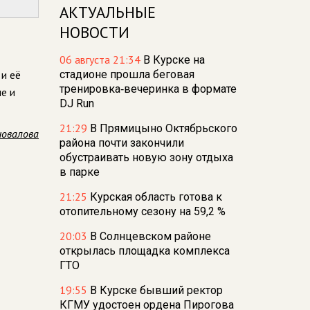
АКТУАЛЬНЫЕ
НОВОСТИ
06 августа 21:34
В Курске на
и её
стадионе прошла беговая
тренировка‑вечеринка в формате
е и
DJ Run
21:29
В Прямицыно Октябрьского
новалова
района почти закончили
обустраивать новую зону отдыха
в парке
21:25
Курская область готова к
отопительному сезону на 59,2 %
20:03
В Солнцевском районе
открылась площадка комплекса
ГТО
19:55
В Курске бывший ректор
КГМУ удостоен ордена Пирогова