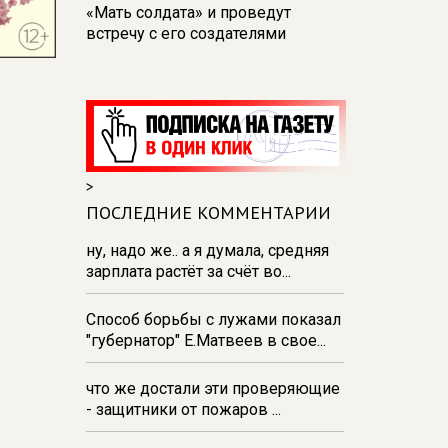
«Мать солдата» и проведут
встречу с его создателями
17:48
В Железногорске пробурят
три дополнительные скважины
из‑за проблем с водоснабжением
17:23
В Курске установили две
камеры ПДД на превышение
>
скорости
ПОСЛЕДНИЕ КОММЕНТАРИИ
16:55
В Курске жителя
Тюменской области осудили за
ну, надо же.. а я думала, средняя
незаконную перевозку
зарплата растёт за счёт во...
взрывчатки
Способ борьбы с лужами показал
16:47
В Курске капремонт дорог
"губернатор" Е.Матвеев в свое...
выполнен на 54%
что же достали эти проверяющие
- защитники от пожаров ...