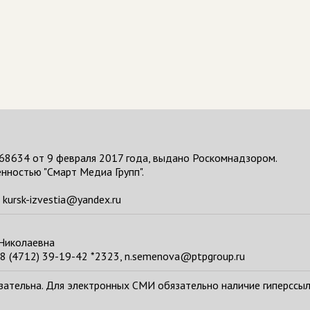
68634 от 9 февраля 2017 года, выдано Роскомнадзором.
нностью "Смарт Медиа Групп".
kursk-izvestia@yandex.ru
 Николаевна
8 (4712) 39-19-42 *2323, n.semenova@ptpgroup.ru
тельна. Для электронных СМИ обязательно наличие гиперссылки н