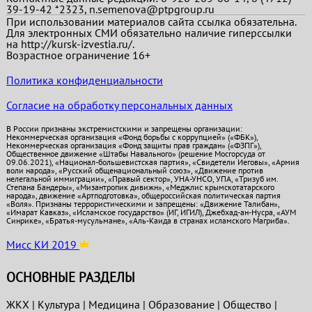
39-19-42 *2323, n.semenova@ptpgroup.ru
При использовании материалов сайта ссылка обязательна.
Для электронных СМИ обязательно наличие гиперссылки
на http://kursk-izvestia.ru/.
Возрастное ограничение 16+
Политика конфиденциальности
Согласие на обработку персональных данных
В России признаны экстремистскими и запрещены организации:
Некоммерческая организация «Фонд борьбы с коррупцией» («ФБК»),
Некоммерческая организация «Фонд защиты прав граждан» («ФЗПГ»),
Общественное движение «Штабы Навального» (решение Мосгорсуда от
09.06.2021), «Национал-большевистская партия», «Свидетели Иеговы», «Армия
воли народа», «Русский общенациональный союз», «Движение против
нелегальной иммиграции», «Правый сектор», УНА-УНСО, УПА, «Тризуб им.
Степана Бандеры», «Мизантропик дивижн», «Меджлис крымскотатарского
народа», движение «Артподготовка», общероссийская политическая партия
«Воля». Признаны террористическими и запрещены: «Движение Талибан»,
«Имарат Кавказ», «Исламское государство» (ИГ, ИГИЛ), Джебхад-ан-Нусра, «АУМ
Синрике», «Братья-мусульмане», «Аль-Каида в странах исламского Магриба».
Мисс КИ 2019
ОСНОВНЫЕ РАЗДЕЛЫ
ЖКХ
|
Культура
|
Медицина
|
Образование
|
Общество
|