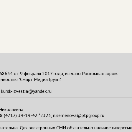
68634 от 9 февраля 2017 года, выдано Роскомнадзором.
нностью "Смарт Медиа Групп".
kursk-izvestia@yandex.ru
 Николаевна
8 (4712) 39-19-42 *2323, n.semenova@ptpgroup.ru
тельна. Для электронных СМИ обязательно наличие гиперссылки н