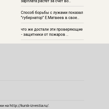
зарплата растёт за счёт во...
Способ борьбы с лужами показал
"губернатор" Е.Матвеев в свое...
что же достали эти проверяющие
- защитники от пожаров ...
а http://kursk-izvestia.ru/.