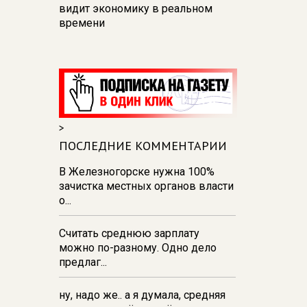
видит экономику в реальном
времени
12:26
В Курске перекроют
движение на участке улицы
Карла Маркса
12:17
В Курске прокуратура
добивается возмещения для
>
девочки - подростка ущерба за
побои
ПОСЛЕДНИЕ КОММЕНТАРИИ
11:58
В Курской области
В Железногорске нужна 100%
обрушившаяся стена повлекла
зачистка местных органов власти
возбуждение уголовного дела в
о...
отношении ИП
Считать среднюю зарплату
11:52
В Курске прокуратура
можно по-разному. Одно дело
добивается выплаты более 1 млн
предлаг...
рублей зарплаты 32-м
работникам
ну, надо же.. а я думала, средняя