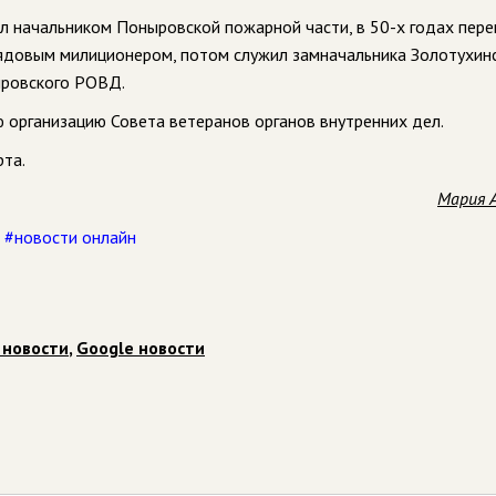
ал начальником Поныровской пожарной части, в 50-х годах пере
рядовым милиционером, потом служил замначальника Золотухин
ыровского РОВД.
 организацию Совета ветеранов органов внутренних дел.
рта.
Мария 
,
#новости онлайн
 новости
,
Google новости