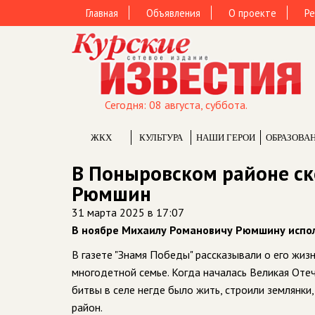
Главная
Объявления
О проекте
Ре
Сегодня: 08 августа, суббота.
ЖКХ
КУЛЬТУРА
НАШИ ГЕРОИ
ОБРАЗОВА
В Поныровском районе ск
Рюмшин
31 марта 2025 в 17:07
В ноябре Михаилу Романовичу Рюмшину испол
В газете "Знамя Победы" рассказывали о его жиз
многодетной семье. Когда началась Великая Отеч
битвы в селе негде было жить, строили землянк
район.