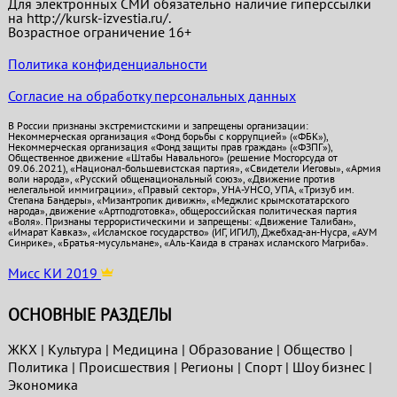
Для электронных СМИ обязательно наличие гиперссылки
на http://kursk-izvestia.ru/.
Возрастное ограничение 16+
Политика конфиденциальности
Согласие на обработку персональных данных
В России признаны экстремистскими и запрещены организации:
Некоммерческая организация «Фонд борьбы с коррупцией» («ФБК»),
Некоммерческая организация «Фонд защиты прав граждан» («ФЗПГ»),
Общественное движение «Штабы Навального» (решение Мосгорсуда от
09.06.2021), «Национал-большевистская партия», «Свидетели Иеговы», «Армия
воли народа», «Русский общенациональный союз», «Движение против
нелегальной иммиграции», «Правый сектор», УНА-УНСО, УПА, «Тризуб им.
Степана Бандеры», «Мизантропик дивижн», «Меджлис крымскотатарского
народа», движение «Артподготовка», общероссийская политическая партия
«Воля». Признаны террористическими и запрещены: «Движение Талибан»,
«Имарат Кавказ», «Исламское государство» (ИГ, ИГИЛ), Джебхад-ан-Нусра, «АУМ
Синрике», «Братья-мусульмане», «Аль-Каида в странах исламского Магриба».
Мисс КИ 2019
ОСНОВНЫЕ РАЗДЕЛЫ
ЖКХ
|
Культура
|
Медицина
|
Образование
|
Общество
|
Политика
|
Проиcшествия
|
Регионы
|
Спорт
|
Шоу бизнес
|
Экономика