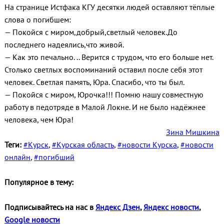
На странице Истфака КГУ десятки людей оставляют тёплые
слова о погибшем:
— Покойся с миром,добрый,светлый человек.До
последнего надеялись,что живой.
— Как это печально. .. Верится с трудом, что его больше нет.
Столько светлых воспоминаний оставил после себя этот
человек. Светлая память, Юра. Спасибо, что ты был.
— Покойся с миром, Юрочка!!! Помню нашу совместную
работу в педотряде в Малой Локне. И не было надёжнее
человека, чем Юра!
Зина Мишкина
Теги:
#Курск
,
#Курская область
,
#новости Курска
,
#новости
онлайн
,
#погибший
Популярное в тему:
Подписывайтесь на нас в
Яндекс Дзен
,
Яндекс новости
,
Google новости