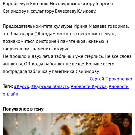
Воробьеву и Евгению Носову, композитору Георгию
Свиридову и скульптору Вячеславу Клыкову.
Председатель комитета культуры Ирина Мазаева говорила,
что благодаря QR-кодам можно за несколько секунд
познакомиться с историей памятников, жизнью и
творчеством знаменитых курян.
Не прошло и двух лет, а таблички уже стёрлись. Не все слова
читаются, QR-коды работают не везде. Больше всего
пострадала табличка у памятника Свиридову.
Сергей Прокопенко
Теги:
#Курск
,
#Курская область
,
#новости Курска
,
#новости
онлайн
Популярное в тему: