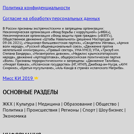
Политика конфиденциальности
Согласие на обработку персональных данных
В России признаны экстремистскими и запрещены организации:
Некоммерческая организация «Фонд борьбы с коррупцией» («ФБК»),
Некоммерческая организация «Фонд защиты прав граждан» («ФЗПГ»),
Общественное движение «Штабы Навального» (решение Мосгорсуда от
09.06.2021), «Национал-большевистская партия», «Свидетели Иеговы», «Армия
воли народа», «Русский общенациональный союз», «Движение против
нелегальной иммиграции», «Правый сектор», УНА-УНСО, УПА, «Тризуб им.
Степана Бандеры», «Мизантропик дивижн», «Меджлис крымскотатарского
народа», движение «Артподготовка», общероссийская политическая партия
«Воля». Признаны террористическими и запрещены: «Движение Талибан»,
«Имарат Кавказ», «Исламское государство» (ИГ, ИГИЛ), Джебхад-ан-Нусра, «АУМ
Синрике», «Братья-мусульмане», «Аль-Каида в странах исламского Магриба».
Мисс КИ 2019
ОСНОВНЫЕ РАЗДЕЛЫ
ЖКХ
|
Культура
|
Медицина
|
Образование
|
Общество
|
Политика
|
Проиcшествия
|
Регионы
|
Спорт
|
Шоу бизнес
|
Экономика