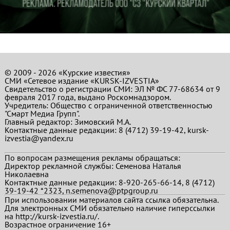
© 2009 - 2026 «Курские известия»
СМИ «Сетевое издание «KURSK-IZVESTIA»
Свидетельство о регистрации СМИ: ЭЛ № ФС 77-68634 от 9
февраля 2017 года, выдано Роскомнадзором.
Учредитель: Общество с ограниченной ответственностью
"Смарт Медиа Групп".
Главный редактор:
Зимовский М.А.
Контактные данные редакции: 8 (4712) 39-19-42, kursk-
izvestia@yandex.ru
По вопросам размещения рекламы обращаться:
Директор рекламной службы: Семенова Наталья
Николаевна
Контактные данные редакции: 8-920-265-66-14, 8 (4712)
39-19-42 *2323, n.semenova@ptpgroup.ru
При использовании материалов сайта ссылка обязательна.
Для электронных СМИ обязательно наличие гиперссылки
на http://kursk-izvestia.ru/.
Возрастное ограничение 16+