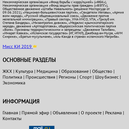
Некоммерческая организация «Фонд борьбы с коррупцией» («ФБК»),
Некоммерческая организация «Фонд защиты прав граждан» («ФЗПГ»),
Общественное движение «Штабы Навального» (решение Мосгорсуда от
09.06.2021), «Национал-большевистская партия», «Свидетели Иеговы», «Армия
воли народа», «Русский общенациональный союз», «Движение против
нелегальной иммиграции», «Правый сектор», УНА-УНСО, УПА, «Тризуб им.
Степана Бандеры», «Мизантропик дивижн», «Меджлис крымскотатарского
народа», движение «Артподготовка», общероссийская политическая партия
«Воля». Признаны террористическими и запрещены: «Движение Талибан»,
«Имарат Кавказ», «Исламское государство» (ИГ, ИГИЛ), Джебхад-ан-Нусра, «АУМ
Синрике», «Братья-мусульмане», «Аль-Каида в странах исламского Магриба».
Мисс КИ 2019
ОСНОВНЫЕ РАЗДЕЛЫ
ЖКХ
|
Культура
|
Медицина
|
Образование
|
Общество
|
Политика
|
Проиcшествия
|
Регионы
|
Спорт
|
Шоу бизнес
|
Экономика
ИНФОРМАЦИЯ
Главная
|
Прямой эфир
|
Объявления
|
О проекте
|
Реклама
|
Контакты