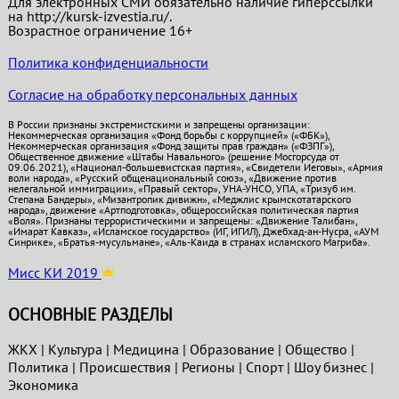
Для электронных СМИ обязательно наличие гиперссылки
на http://kursk-izvestia.ru/.
Возрастное ограничение 16+
Политика конфиденциальности
Согласие на обработку персональных данных
В России признаны экстремистскими и запрещены организации:
Некоммерческая организация «Фонд борьбы с коррупцией» («ФБК»),
Некоммерческая организация «Фонд защиты прав граждан» («ФЗПГ»),
Общественное движение «Штабы Навального» (решение Мосгорсуда от
09.06.2021), «Национал-большевистская партия», «Свидетели Иеговы», «Армия
воли народа», «Русский общенациональный союз», «Движение против
нелегальной иммиграции», «Правый сектор», УНА-УНСО, УПА, «Тризуб им.
Степана Бандеры», «Мизантропик дивижн», «Меджлис крымскотатарского
народа», движение «Артподготовка», общероссийская политическая партия
«Воля». Признаны террористическими и запрещены: «Движение Талибан»,
«Имарат Кавказ», «Исламское государство» (ИГ, ИГИЛ), Джебхад-ан-Нусра, «АУМ
Синрике», «Братья-мусульмане», «Аль-Каида в странах исламского Магриба».
Мисс КИ 2019
ОСНОВНЫЕ РАЗДЕЛЫ
ЖКХ
|
Культура
|
Медицина
|
Образование
|
Общество
|
Политика
|
Проиcшествия
|
Регионы
|
Спорт
|
Шоу бизнес
|
Экономика