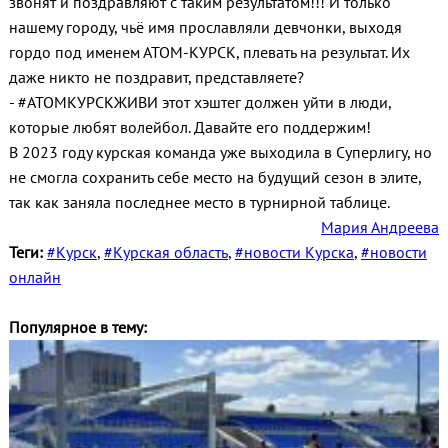
звонят и поздравляют с таким результатом!!! И только
нашему городу, чьё имя прославляли девчонки, выходя
гордо под именем АТОМ-КУРСК, плевать на результат. Их
даже никто не поздравит, представляете?
- #АТОМКУРСКЖИВИ этот хэштег должен уйти в люди,
которые любят волейбол. Давайте его поддержим!
В 2023 году курская команда уже выходила в Суперлигу, но
не смогла сохранить себе место на будущий сезон в элите,
так как заняла последнее место в турнирной таблице.
Мария Андреева
Теги:
#Курск
,
#Курская область
,
#новости Курска
,
#новости
онлайн
Популярное в тему: