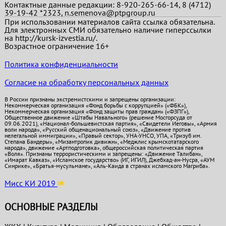
Контактные данные редакции: 8-920-265-66-14, 8 (4712)
39-19-42 *2323, n.semenova@ptpgroup.ru
При использовании материалов сайта ссылка обязательна.
Для электронных СМИ обязательно наличие гиперссылки
на http://kursk-izvestia.ru/.
Возрастное ограничение 16+
Политика конфиденциальности
Согласие на обработку персональных данных
В России признаны экстремистскими и запрещены организации:
Некоммерческая организация «Фонд борьбы с коррупцией» («ФБК»),
Некоммерческая организация «Фонд защиты прав граждан» («ФЗПГ»),
Общественное движение «Штабы Навального» (решение Мосгорсуда от
09.06.2021), «Национал-большевистская партия», «Свидетели Иеговы», «Армия
воли народа», «Русский общенациональный союз», «Движение против
нелегальной иммиграции», «Правый сектор», УНА-УНСО, УПА, «Тризуб им.
Степана Бандеры», «Мизантропик дивижн», «Меджлис крымскотатарского
народа», движение «Артподготовка», общероссийская политическая партия
«Воля». Признаны террористическими и запрещены: «Движение Талибан»,
«Имарат Кавказ», «Исламское государство» (ИГ, ИГИЛ), Джебхад-ан-Нусра, «АУМ
Синрике», «Братья-мусульмане», «Аль-Каида в странах исламского Магриба».
Мисс КИ 2019
ОСНОВНЫЕ РАЗДЕЛЫ