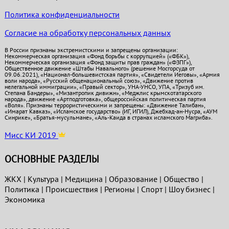
Политика конфиденциальности
Согласие на обработку персональных данных
В России признаны экстремистскими и запрещены организации:
Некоммерческая организация «Фонд борьбы с коррупцией» («ФБК»),
Некоммерческая организация «Фонд защиты прав граждан» («ФЗПГ»),
Общественное движение «Штабы Навального» (решение Мосгорсуда от
09.06.2021), «Национал-большевистская партия», «Свидетели Иеговы», «Армия
воли народа», «Русский общенациональный союз», «Движение против
нелегальной иммиграции», «Правый сектор», УНА-УНСО, УПА, «Тризуб им.
Степана Бандеры», «Мизантропик дивижн», «Меджлис крымскотатарского
народа», движение «Артподготовка», общероссийская политическая партия
«Воля». Признаны террористическими и запрещены: «Движение Талибан»,
«Имарат Кавказ», «Исламское государство» (ИГ, ИГИЛ), Джебхад-ан-Нусра, «АУМ
Синрике», «Братья-мусульмане», «Аль-Каида в странах исламского Магриба».
Мисс КИ 2019
ОСНОВНЫЕ РАЗДЕЛЫ
ЖКХ
|
Культура
|
Медицина
|
Образование
|
Общество
|
Политика
|
Проиcшествия
|
Регионы
|
Спорт
|
Шоу бизнес
|
Экономика