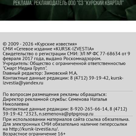
© 2009 - 2026 «Курские известия»
СМИ «Сетевое издание «KURSK-IZVESTIA»
Свидетельство о регистрации СМИ: ЭЛ № ФС 77-68634 от 9
февраля 2017 года, выдано Роскомнадзором.
Учредитель: Общество с ограниченной ответственностью
"Смарт Медиа Групп".
Главный редактор:
Зимовский М.А.
Контактные данные редакции: 8 (4712) 39-19-42, kursk-
izvestia@yandex.ru
По вопросам размещения рекламы обращаться:
Директор рекламной службы: Семенова Наталья
Николаевна
Контактные данные редакции: 8-920-265-66-14, 8 (4712)
39-19-42 *2323, n.semenova@ptpgroup.ru
При использовании материалов сайта ссылка обязательна.
Для электронных СМИ обязательно наличие гиперссылки
на http://kursk-izvestia.ru/.
Возрастное ограничение 16+