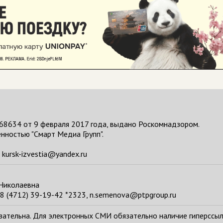
68634 от 9 февраля 2017 года, выдано Роскомнадзором.
нностью "Смарт Медиа Групп".
kursk-izvestia@yandex.ru
 Николаевна
8 (4712) 39-19-42 *2323, n.semenova@ptpgroup.ru
тельна. Для электронных СМИ обязательно наличие гиперссылки н