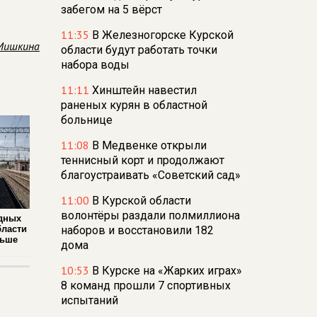
забегом на 5 вёрст
11:35
В Железногорске Курской
Мишкина
области будут работать точки
набора воды
11:11
Хинштейн навестил
раненых курян в областной
больнице
11:08
В Медвенке открыли
теннисный корт и продолжают
благоустраивать «Советский сад»
11:00
В Курской области
волонтёры раздали полмиллиона
дных
бласти
наборов и восстановили 182
льше
дома
10:53
В Курске на «Жарких играх»
8 команд прошли 7 спортивных
испытаний