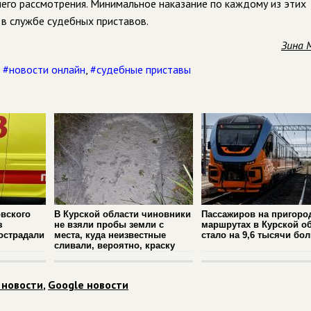
его рассмотрения. Минимальное наказание по каждому из этих
и в службе судебных приставов.
Зина 
,
#новости онлайн
,
#судебные приставы
вского
В Курской области чиновники
Пассажиров на пригоро
з
не взяли пробы земли с
маршрутах в Курской о
острадали
места, куда неизвестные
стало на 9,6 тысячи бо
сливали, вероятно, краску
 новости
,
Google новости