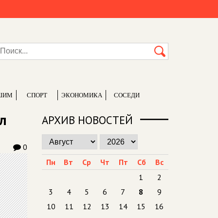
ШИМ
СПОРТ
ЭКОНОМИКА
СОСЕДИ
л
АРХИВ НОВОСТЕЙ
0
Пн
Вт
Ср
Чт
Пт
Сб
Вс
1
2
3
4
5
6
7
8
9
10
11
12
13
14
15
16