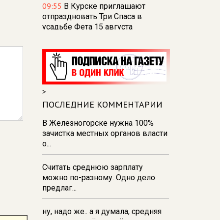
09:55
В Курске приглашают
отпраздновать Три Спаса в
усадьбе Фета 15 августа
09:34
Курянин завоевал четыре
награды на чемпионате России по
велоспорту среди глухих
09:27
В Курске актриса и
>
журналист вместе с полицией
снимают ролики против
ПОСЛЕДНИЕ КОММЕНТАРИИ
преступлений
В Железногорске нужна 100%
09:17
Над Курской областью за
зачистка местных органов власти
сутки перехватили
о...
250 дронов — Хинштейн
Считать среднюю зарплату
07 августа 21:19
В
можно по-разному. Одно дело
железногорской горбольнице
предлаг...
решили проблему нехватки воды
ну, надо же.. а я думала, средняя