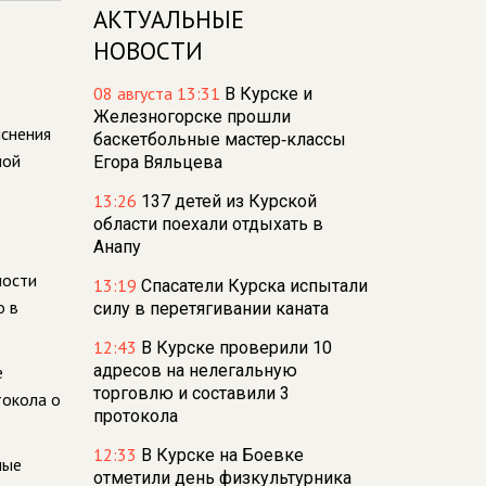
АКТУАЛЬНЫЕ
НОВОСТИ
08 августа 13:31
В Курске и
Железногорске прошли
яснения
баскетбольные мастер‑классы
ной
Егора Вяльцева
13:26
137 детей из Курской
области поехали отдыхать в
Анапу
ности
13:19
Спасатели Курска испытали
о в
силу в перетягивании каната
12:43
В Курске проверили 10
адресов на нелегальную
е
торговлю и составили 3
токола о
протокола
12:33
В Курске на Боевке
ные
отметили день физкультурника