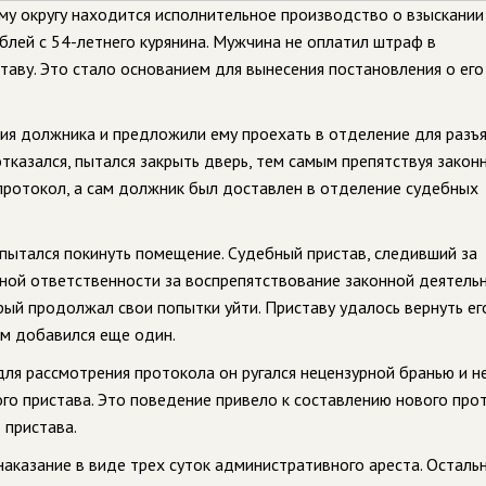
му округу находится исполнительное производство о взыскании
блей с 54-летнего курянина. Мужчина не оплатил штраф в
ставу. Это стало основанием для вынесения постановления о его
ия должника и предложили ему проехать в отделение для разъ
тказался, пытался закрыть дверь, тем самым препятствуя закон
 протокол, а сам должник был доставлен в отделение судебных
пытался покинуть помещение. Судебный пристав, следивший за
ной ответственности за воспрепятствование законной деятель
рый продолжал свои попытки уйти. Приставу удалось вернуть ег
ам добавился еще один.
ля рассмотрения протокола он ругался нецензурной бранью и н
го пристава. Это поведение привело к составлению нового про
 пристава.
наказание в виде трех суток административного ареста. Осталь