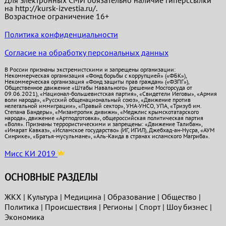
Для электронных СМИ обязательно наличие гиперссылки
на http://kursk-izvestia.ru/.
Возрастное ограничение 16+
Политика конфиденциальности
Согласие на обработку персональных данных
В России признаны экстремистскими и запрещены организации:
Некоммерческая организация «Фонд борьбы с коррупцией» («ФБК»),
Некоммерческая организация «Фонд защиты прав граждан» («ФЗПГ»),
Общественное движение «Штабы Навального» (решение Мосгорсуда от
09.06.2021), «Национал-большевистская партия», «Свидетели Иеговы», «Армия
воли народа», «Русский общенациональный союз», «Движение против
нелегальной иммиграции», «Правый сектор», УНА-УНСО, УПА, «Тризуб им.
Степана Бандеры», «Мизантропик дивижн», «Меджлис крымскотатарского
народа», движение «Артподготовка», общероссийская политическая партия
«Воля». Признаны террористическими и запрещены: «Движение Талибан»,
«Имарат Кавказ», «Исламское государство» (ИГ, ИГИЛ), Джебхад-ан-Нусра, «АУМ
Синрике», «Братья-мусульмане», «Аль-Каида в странах исламского Магриба».
Мисс КИ 2019
ОСНОВНЫЕ РАЗДЕЛЫ
ЖКХ
|
Культура
|
Медицина
|
Образование
|
Общество
|
Политика
|
Проиcшествия
|
Регионы
|
Спорт
|
Шоу бизнес
|
Экономика