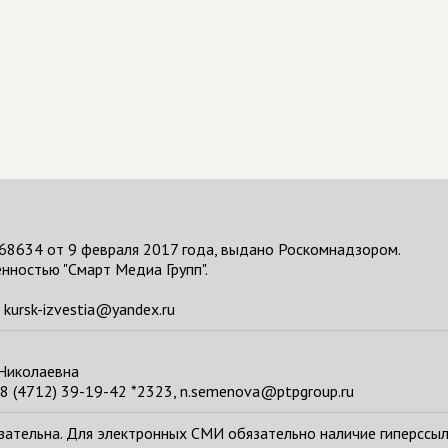
68634 от 9 февраля 2017 года, выдано Роскомнадзором.
нностью "Смарт Медиа Групп".
kursk-izvestia@yandex.ru
 Николаевна
8 (4712) 39-19-42 *2323, n.semenova@ptpgroup.ru
тельна. Для электронных СМИ обязательно наличие гиперссылки н