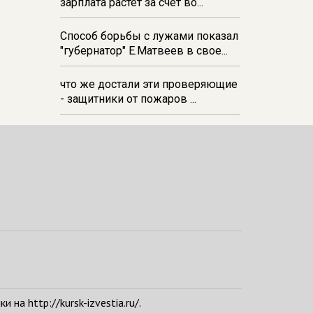
зарплата растёт за счёт во...
Способ борьбы с лужами показал
"губернатор" Е.Матвеев в свое...
что же достали эти проверяющие
- защитники от пожаров ...
а http://kursk-izvestia.ru/.