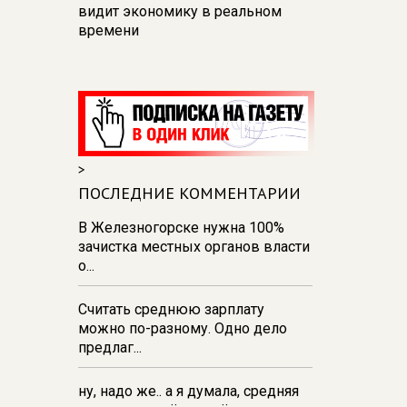
видит экономику в реальном
времени
12:26
В Курске перекроют
движение на участке улицы
Карла Маркса
12:17
В Курске прокуратура
добивается возмещения для
>
девочки - подростка ущерба за
побои
ПОСЛЕДНИЕ КОММЕНТАРИИ
11:58
В Курской области
В Железногорске нужна 100%
обрушившаяся стена повлекла
зачистка местных органов власти
возбуждение уголовного дела в
о...
отношении ИП
Считать среднюю зарплату
11:52
В Курске прокуратура
можно по-разному. Одно дело
добивается выплаты более 1 млн
предлаг...
рублей зарплаты 32-м
работникам
ну, надо же.. а я думала, средняя