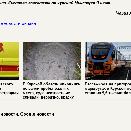
рила Жигалова, возглавившая курский Минспорт 9 июня.
Мария 
,
#новости онлайн
вского
В Курской области чиновники
Пассажиров на пригоро
з
не взяли пробы земли с
маршрутах в Курской о
острадали
места, куда неизвестные
стало на 9,6 тысячи бо
сливали, вероятно, краску
 новости
,
Google новости