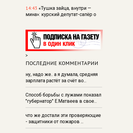
14:43
«Тушка зайца, внутри —
мина»: курский депутат-сапёр о
том, что находят в приграничье
14:37
В Железногорске из-за
аномальной жары ввели подачу
воды по графику
14:21
В Курске в «Ночь кино»
>
покажут четыре российских
ПОСЛЕДНИЕ КОММЕНТАРИИ
фильма
ну, надо же.. а я думала, средняя
13:52
В Железногорске за
зарплата растёт за счёт во...
мошенничество на 59 тыс.рублей
задержан общественник
Способ борьбы с лужами показал
"губернатор" Е.Матвеев в свое...
что же достали эти проверяющие
- защитники от пожаров ...