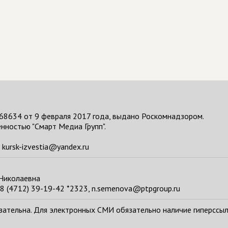
68634 от 9 февраля 2017 года, выдано Роскомнадзором.
нностью "Смарт Медиа Групп".
kursk-izvestia@yandex.ru
 Николаевна
8 (4712) 39-19-42 *2323, n.semenova@ptpgroup.ru
тельна. Для электронных СМИ обязательно наличие гиперссылки н