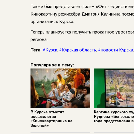
Также был представлен фильм «Фет - единственн
Кинокартину режиссёра Дмитрия Калинина посмот
организациях Курска.
Теперь планируется получить прокатное удостов
региона.
Теги:
#Курск
,
#Курская область
,
#новости Курска
Популярное в тему:
В Курске отметят
Картина курского х
восьмилетие
Руднева «Бензоколо
«Киноквартирника на
года представлена 
Зелёной»