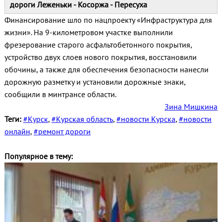
дороги Леженьки - Косоржа - Пересуха
Финансирование шло по нацпроекту «Инфраструктура для
жизни». На 9-километровом участке выполнили
фрезерование старого асфальтобетонного покрытия,
устройство двух слоев нового покрытия, восстановили
обочины, а также для обеспечения безопасности нанесли
дорожную разметку и установили дорожные знаки,
сообщили в минтрансе области.
Зина Мишкина
Теги:
#Курск
,
#Курская область
,
#новости Курска
,
#новости
онлайн
,
#ремонт дороги
Популярное в тему: