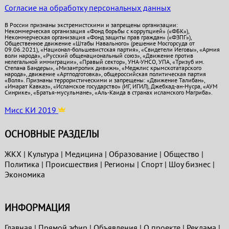
Согласие на обработку персональных данных
В России признаны экстремистскими и запрещены организации:
Некоммерческая организация «Фонд борьбы с коррупцией» («ФБК»),
Некоммерческая организация «Фонд защиты прав граждан» («ФЗПГ»),
Общественное движение «Штабы Навального» (решение Мосгорсуда от
09.06.2021), «Национал-большевистская партия», «Свидетели Иеговы», «Армия
воли народа», «Русский общенациональный союз», «Движение против
нелегальной иммиграции», «Правый сектор», УНА-УНСО, УПА, «Тризуб им.
Степана Бандеры», «Мизантропик дивижн», «Меджлис крымскотатарского
народа», движение «Артподготовка», общероссийская политическая партия
«Воля». Признаны террористическими и запрещены: «Движение Талибан»,
«Имарат Кавказ», «Исламское государство» (ИГ, ИГИЛ), Джебхад-ан-Нусра, «АУМ
Синрике», «Братья-мусульмане», «Аль-Каида в странах исламского Магриба».
Мисс КИ 2019
ОСНОВНЫЕ РАЗДЕЛЫ
ЖКХ
|
Культура
|
Медицина
|
Образование
|
Общество
|
Политика
|
Проиcшествия
|
Регионы
|
Спорт
|
Шоу бизнес
|
Экономика
ИНФОРМАЦИЯ
Главная
|
Прямой эфир
|
Объявления
|
О проекте
|
Реклама
|