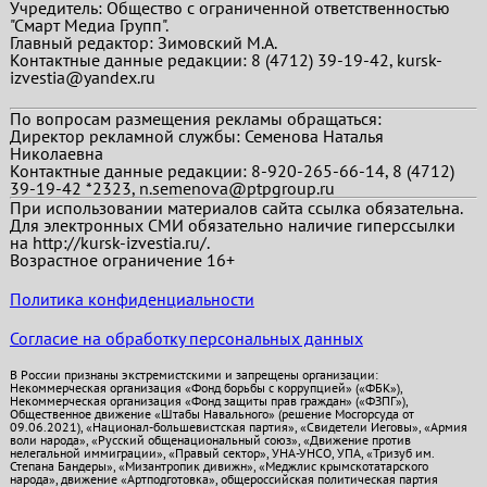
Учредитель: Общество с ограниченной ответственностью
"Смарт Медиа Групп".
Главный редактор:
Зимовский М.А.
Контактные данные редакции: 8 (4712) 39-19-42, kursk-
izvestia@yandex.ru
По вопросам размещения рекламы обращаться:
Директор рекламной службы: Семенова Наталья
Николаевна
Контактные данные редакции: 8-920-265-66-14, 8 (4712)
39-19-42 *2323, n.semenova@ptpgroup.ru
При использовании материалов сайта ссылка обязательна.
Для электронных СМИ обязательно наличие гиперссылки
на http://kursk-izvestia.ru/.
Возрастное ограничение 16+
Политика конфиденциальности
Согласие на обработку персональных данных
В России признаны экстремистскими и запрещены организации:
Некоммерческая организация «Фонд борьбы с коррупцией» («ФБК»),
Некоммерческая организация «Фонд защиты прав граждан» («ФЗПГ»),
Общественное движение «Штабы Навального» (решение Мосгорсуда от
09.06.2021), «Национал-большевистская партия», «Свидетели Иеговы», «Армия
воли народа», «Русский общенациональный союз», «Движение против
нелегальной иммиграции», «Правый сектор», УНА-УНСО, УПА, «Тризуб им.
Степана Бандеры», «Мизантропик дивижн», «Меджлис крымскотатарского
народа», движение «Артподготовка», общероссийская политическая партия