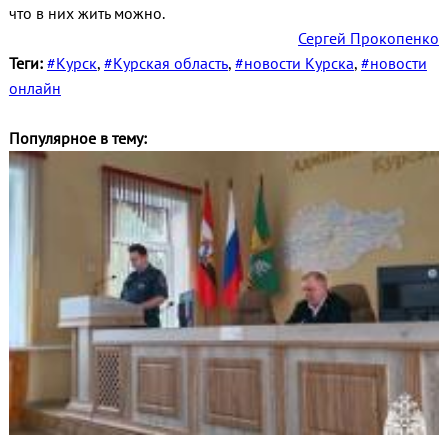
что в них жить можно.
Сергей Прокопенко
Теги:
#Курск
,
#Курская область
,
#новости Курска
,
#новости
онлайн
Популярное в тему: