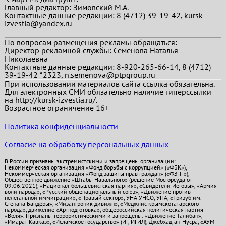
Главный редактор:
Зимовский М.А.
Контактные данные редакции: 8 (4712) 39-19-42, kursk-
izvestia@yandex.ru
По вопросам размещения рекламы обращаться:
Директор рекламной службы: Семенова Наталья
Николаевна
Контактные данные редакции: 8-920-265-66-14, 8 (4712)
39-19-42 *2323, n.semenova@ptpgroup.ru
При использовании материалов сайта ссылка обязательна.
Для электронных СМИ обязательно наличие гиперссылки
на http://kursk-izvestia.ru/.
Возрастное ограничение 16+
Политика конфиденциальности
Согласие на обработку персональных данных
В России признаны экстремистскими и запрещены организации:
Некоммерческая организация «Фонд борьбы с коррупцией» («ФБК»),
Некоммерческая организация «Фонд защиты прав граждан» («ФЗПГ»),
Общественное движение «Штабы Навального» (решение Мосгорсуда от
09.06.2021), «Национал-большевистская партия», «Свидетели Иеговы», «Армия
воли народа», «Русский общенациональный союз», «Движение против
нелегальной иммиграции», «Правый сектор», УНА-УНСО, УПА, «Тризуб им.
Степана Бандеры», «Мизантропик дивижн», «Меджлис крымскотатарского
народа», движение «Артподготовка», общероссийская политическая партия
«Воля». Признаны террористическими и запрещены: «Движение Талибан»,
«Имарат Кавказ», «Исламское государство» (ИГ, ИГИЛ), Джебхад-ан-Нусра, «АУМ