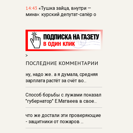
14:43
«Тушка зайца, внутри —
мина»: курский депутат-сапёр о
том, что находят в приграничье
14:37
В Железногорске из-за
аномальной жары ввели подачу
воды по графику
14:21
В Курске в «Ночь кино»
>
покажут четыре российских
ПОСЛЕДНИЕ КОММЕНТАРИИ
фильма
ну, надо же.. а я думала, средняя
13:52
В Железногорске за
зарплата растёт за счёт во...
мошенничество на 59 тыс.рублей
задержан общественник
Способ борьбы с лужами показал
"губернатор" Е.Матвеев в свое...
что же достали эти проверяющие
- защитники от пожаров ...