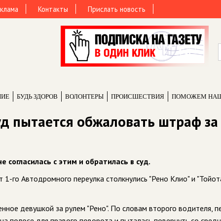
клама
Контакты
Прислать новость
НИЕ
БУДЬ ЗДОРОВ
ВОЛОНТЕРЫ
ПРОИCШЕСТВИЯ
ПОМОЖЕМ НА
уд пытается обжаловать штраф за
 согласилась с этим и обратилась в суд.
 1-го Автодромного переулка столкнулись "Рено Клио" и "Тойот
нное девушкой за рулем "Рено". По словам второго водителя, п
на полосе для правого поворота и пыталась повернуть со сред