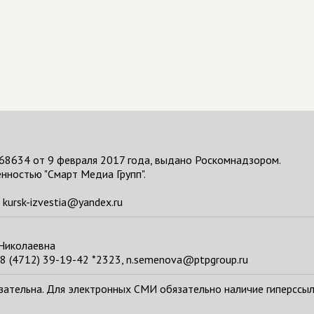
68634 от 9 февраля 2017 года, выдано Роскомнадзором.
нностью "Смарт Медиа Групп".
kursk-izvestia@yandex.ru
 Николаевна
8 (4712) 39-19-42 *2323, n.semenova@ptpgroup.ru
тельна. Для электронных СМИ обязательно наличие гиперссылки н