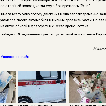
л с крайней полосы, когда ему в бок врезалась "Рено".
 имела всего одну полосу движения и она заблаговременно зан
 размеров своего автомобиля и ширины проезжей части. Но эта 
ия автомобилей и фотографии с места происшествия.
 сообщает Объединенная пресс-служба судебной системы Курск
Мария 
,
#новости онлайн
и 1,5 млн
68-летний мужчина из
В Курской области инв