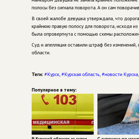
полосы без сигнала поворота. А он сам поворачива
В своей жалобе девушка утверждала, что дорога
крайнюю правую полосу для поворота, исходя из
была опровергнута с помощью схемы расположен
Суд и апелляция оставили штраф без изменений,
области.
Теги:
#Курск
,
#Курская область
,
#новости Курска
Популярное в тему:
В Курской области за сутки
С курянина взыскал