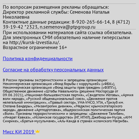
По вопросам размещения рекламы обращаться:
Директор рекламной службы: Семенова Наталья
Николаевна
Контактные данные редакции: 8-920-265-66-14, 8 (4712)
39-19-42 *2323, n.semenova@ptpgroup.ru
При использовании материалов сайта ссылка обязательна.
Для электронных СМИ обязательно наличие гиперссылки
на http://kursk-izvestia.ru/.
Возрастное ограничение 16+
Политика конфиденциальности
Согласие на обработку персональных данных
В России признаны экстремистскими и запрещены организации:
Некоммерческая организация «Фонд борьбы с коррупцией» («ФБК»),
Некоммерческая организация «Фонд защиты прав граждан» («ФЗПГ»),
Общественное движение «Штабы Навального» (решение Мосгорсуда от
09.06.2021), «Национал-большевистская партия», «Свидетели Иеговы», «Армия
воли народа», «Русский общенациональный союз», «Движение против
нелегальной иммиграции», «Правый сектор», УНА-УНСО, УПА, «Тризуб им.
Степана Бандеры», «Мизантропик дивижн», «Меджлис крымскотатарского
народа», движение «Артподготовка», общероссийская политическая партия
«Воля». Признаны террористическими и запрещены: «Движение Талибан»,
«Имарат Кавказ», «Исламское государство» (ИГ, ИГИЛ), Джебхад-ан-Нусра, «АУМ
Синрике», «Братья-мусульмане», «Аль-Каида в странах исламского Магриба».
Мисс КИ 2019