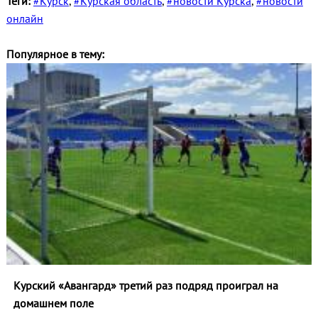
Теги:
#Курск
,
#Курская область
,
#новости Курска
,
#новости
онлайн
Популярное в тему:
Курский «Авангард» третий раз подряд проиграл на
домашнем поле