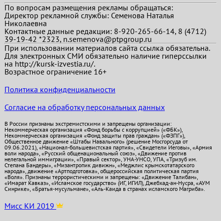
По вопросам размещения рекламы обращаться:
Директор рекламной службы: Семенова Наталья
Николаевна
Контактные данные редакции: 8-920-265-66-14, 8 (4712)
39-19-42 *2323, n.semenova@ptpgroup.ru
При использовании материалов сайта ссылка обязательна.
Для электронных СМИ обязательно наличие гиперссылки
на http://kursk-izvestia.ru/.
Возрастное ограничение 16+
Политика конфиденциальности
Согласие на обработку персональных данных
В России признаны экстремистскими и запрещены организации:
Некоммерческая организация «Фонд борьбы с коррупцией» («ФБК»),
Некоммерческая организация «Фонд защиты прав граждан» («ФЗПГ»),
Общественное движение «Штабы Навального» (решение Мосгорсуда от
09.06.2021), «Национал-большевистская партия», «Свидетели Иеговы», «Армия
воли народа», «Русский общенациональный союз», «Движение против
нелегальной иммиграции», «Правый сектор», УНА-УНСО, УПА, «Тризуб им.
Степана Бандеры», «Мизантропик дивижн», «Меджлис крымскотатарского
народа», движение «Артподготовка», общероссийская политическая партия
«Воля». Признаны террористическими и запрещены: «Движение Талибан»,
«Имарат Кавказ», «Исламское государство» (ИГ, ИГИЛ), Джебхад-ан-Нусра, «АУМ
Синрике», «Братья-мусульмане», «Аль-Каида в странах исламского Магриба».
Мисс КИ 2019