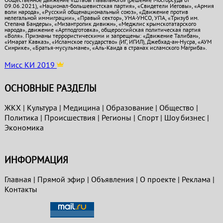
09.06.2021), «Национал-большевистская партия», «Свидетели Иеговы», «Армия
воли народа», «Русский общенациональный союз», «Движение против
нелегальной иммиграции», «Правый сектор», УНА-УНСО, УПА, «Тризуб им.
Степана Бандеры», «Мизантропик дивижн», «Меджлис крымскотатарского
народа», движение «Артподготовка», общероссийская политическая партия
«Воля». Признаны террористическими и запрещены: «Движение Талибан»,
«Имарат Кавказ», «Исламское государство» (ИГ, ИГИЛ), Джебхад-ан-Нусра, «АУМ
Синрике», «Братья-мусульмане», «Аль-Каида в странах исламского Магриба».
Мисс КИ 2019
ОСНОВНЫЕ РАЗДЕЛЫ
ЖКХ
|
Культура
|
Медицина
|
Образование
|
Общество
|
Политика
|
Проиcшествия
|
Регионы
|
Спорт
|
Шоу бизнес
|
Экономика
ИНФОРМАЦИЯ
Главная
|
Прямой эфир
|
Объявления
|
О проекте
|
Реклама
|
Контакты