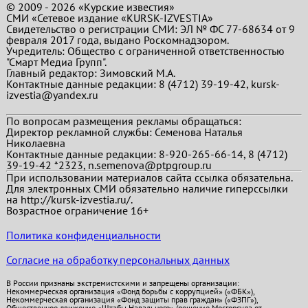
© 2009 - 2026 «Курские известия»
СМИ «Сетевое издание «KURSK-IZVESTIA»
Свидетельство о регистрации СМИ: ЭЛ № ФС 77-68634 от 9
февраля 2017 года, выдано Роскомнадзором.
Учредитель: Общество с ограниченной ответственностью
"Смарт Медиа Групп".
Главный редактор:
Зимовский М.А.
Контактные данные редакции: 8 (4712) 39-19-42, kursk-
izvestia@yandex.ru
По вопросам размещения рекламы обращаться:
Директор рекламной службы: Семенова Наталья
Николаевна
Контактные данные редакции: 8-920-265-66-14, 8 (4712)
39-19-42 *2323, n.semenova@ptpgroup.ru
При использовании материалов сайта ссылка обязательна.
Для электронных СМИ обязательно наличие гиперссылки
на http://kursk-izvestia.ru/.
Возрастное ограничение 16+
Политика конфиденциальности
Согласие на обработку персональных данных
В России признаны экстремистскими и запрещены организации:
Некоммерческая организация «Фонд борьбы с коррупцией» («ФБК»),
Некоммерческая организация «Фонд защиты прав граждан» («ФЗПГ»),
Общественное движение «Штабы Навального» (решение Мосгорсуда от