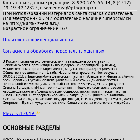
Контактные данные редакции: 8-920-265-66-14, 8 (4712)
39-19-42 *2323, n.semenova@ptpgroup.ru
При использовании материалов сайта ссылка обязательна.
Для электронных СМИ обязательно наличие гиперссылки
на http://kursk-izvestia.ru/.
Возрастное ограничение 16+
Политика конфиденциальности
Согласие на обработку персональных данных
В России признаны экстремистскими и запрещены организации:
Некоммерческая организация «Фонд борьбы с коррупцией» («ФБК»),
Некоммерческая организация «Фонд защиты прав граждан» («ФЗПГ»),
Общественное движение «Штабы Навального» (решение Мосгорсуда от
09.06.2021), «Национал-большевистская партия», «Свидетели Иеговы», «Армия
воли народа», «Русский общенациональный союз», «Движение против
нелегальной иммиграции», «Правый сектор», УНА-УНСО, УПА, «Тризуб им.
Степана Бандеры», «Мизантропик дивижн», «Меджлис крымскотатарского
народа», движение «Артподготовка», общероссийская политическая партия
«Воля». Признаны террористическими и запрещены: «Движение Талибан»,
«Имарат Кавказ», «Исламское государство» (ИГ, ИГИЛ), Джебхад-ан-Нусра, «АУМ
Синрике», «Братья-мусульмане», «Аль-Каида в странах исламского Магриба».
Мисс КИ 2019
ОСНОВНЫЕ РАЗДЕЛЫ