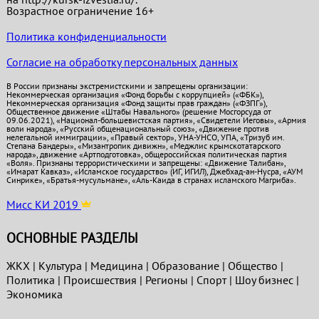
Возрастное ограничение 16+
Политика конфиденциальности
Согласие на обработку персональных данных
В России признаны экстремистскими и запрещены организации:
Некоммерческая организация «Фонд борьбы с коррупцией» («ФБК»),
Некоммерческая организация «Фонд защиты прав граждан» («ФЗПГ»),
Общественное движение «Штабы Навального» (решение Мосгорсуда от
09.06.2021), «Национал-большевистская партия», «Свидетели Иеговы», «Армия
воли народа», «Русский общенациональный союз», «Движение против
нелегальной иммиграции», «Правый сектор», УНА-УНСО, УПА, «Тризуб им.
Степана Бандеры», «Мизантропик дивижн», «Меджлис крымскотатарского
народа», движение «Артподготовка», общероссийская политическая партия
«Воля». Признаны террористическими и запрещены: «Движение Талибан»,
«Имарат Кавказ», «Исламское государство» (ИГ, ИГИЛ), Джебхад-ан-Нусра, «АУМ
Синрике», «Братья-мусульмане», «Аль-Каида в странах исламского Магриба».
Мисс КИ 2019
ОСНОВНЫЕ РАЗДЕЛЫ
ЖКХ
|
Культура
|
Медицина
|
Образование
|
Общество
|
Политика
|
Проиcшествия
|
Регионы
|
Спорт
|
Шоу бизнес
|
Экономика