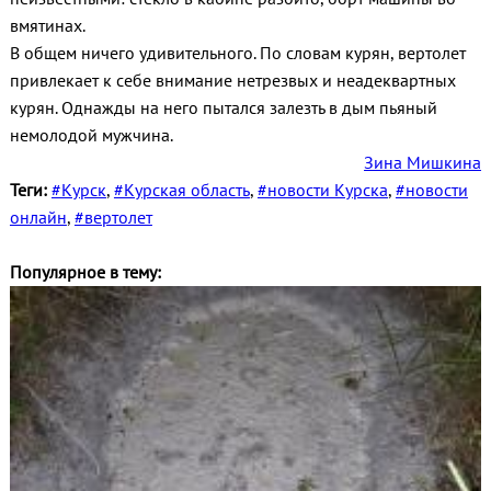
вмятинах.
В общем ничего удивительного. По словам курян, вертолет
привлекает к себе внимание нетрезвых и неадеквартных
курян. Однажды на него пытался залезть в дым пьяный
немолодой мужчина.
Зина Мишкина
Теги:
#Курск
,
#Курская область
,
#новости Курска
,
#новости
онлайн
,
#вертолет
Популярное в тему: