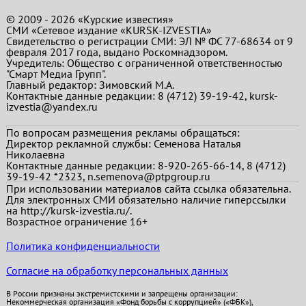
© 2009 - 2026 «Курские известия»
СМИ «Сетевое издание «KURSK-IZVESTIA»
Свидетельство о регистрации СМИ: ЭЛ № ФС 77-68634 от 9
февраля 2017 года, выдано Роскомнадзором.
Учредитель: Общество с ограниченной ответственностью
"Смарт Медиа Групп".
Главный редактор:
Зимовский М.А.
Контактные данные редакции: 8 (4712) 39-19-42, kursk-
izvestia@yandex.ru
По вопросам размещения рекламы обращаться:
Директор рекламной службы: Семенова Наталья
Николаевна
Контактные данные редакции: 8-920-265-66-14, 8 (4712)
39-19-42 *2323, n.semenova@ptpgroup.ru
При использовании материалов сайта ссылка обязательна.
Для электронных СМИ обязательно наличие гиперссылки
на http://kursk-izvestia.ru/.
Возрастное ограничение 16+
Политика конфиденциальности
Согласие на обработку персональных данных
В России признаны экстремистскими и запрещены организации:
Некоммерческая организация «Фонд борьбы с коррупцией» («ФБК»),