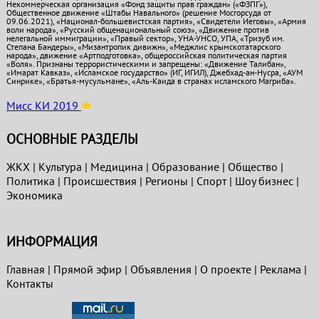
Некоммерческая организация «Фонд защиты прав граждан» («ФЗПГ»),
Общественное движение «Штабы Навального» (решение Мосгорсуда от
09.06.2021), «Национал-большевистская партия», «Свидетели Иеговы», «Армия
воли народа», «Русский общенациональный союз», «Движение против
нелегальной иммиграции», «Правый сектор», УНА-УНСО, УПА, «Тризуб им.
Степана Бандеры», «Мизантропик дивижн», «Меджлис крымскотатарского
народа», движение «Артподготовка», общероссийская политическая партия
«Воля». Признаны террористическими и запрещены: «Движение Талибан»,
«Имарат Кавказ», «Исламское государство» (ИГ, ИГИЛ), Джебхад-ан-Нусра, «АУМ
Синрике», «Братья-мусульмане», «Аль-Каида в странах исламского Магриба».
Мисс КИ 2019
ОСНОВНЫЕ РАЗДЕЛЫ
ЖКХ
|
Культура
|
Медицина
|
Образование
|
Общество
|
Политика
|
Проиcшествия
|
Регионы
|
Спорт
|
Шоу бизнес
|
Экономика
ИНФОРМАЦИЯ
Главная
|
Прямой эфир
|
Объявления
|
О проекте
|
Реклама
|
Контакты