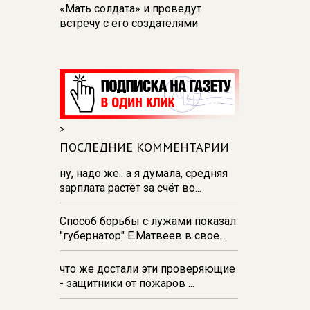
«Мать солдата» и проведут
встречу с его создателями
17:48
В Железногорске пробурят
три дополнительные скважины
из‑за проблем с водоснабжением
17:23
В Курске установили две
камеры ПДД на превышение
>
скорости
ПОСЛЕДНИЕ КОММЕНТАРИИ
16:55
В Курске жителя
Тюменской области осудили за
ну, надо же.. а я думала, средняя
незаконную перевозку
зарплата растёт за счёт во...
взрывчатки
Способ борьбы с лужами показал
16:47
В Курске капремонт дорог
"губернатор" Е.Матвеев в свое...
выполнен на 54%
что же достали эти проверяющие
- защитники от пожаров ...