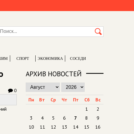
ШИМ
СПОРТ
ЭКОНОМИКА
СОСЕДИ
о
АРХИВ НОВОСТЕЙ
0
Пн
Вт
Ср
Чт
Пт
Сб
Вс
ний
1
2
3
4
5
6
7
8
9
10
11
12
13
14
15
16