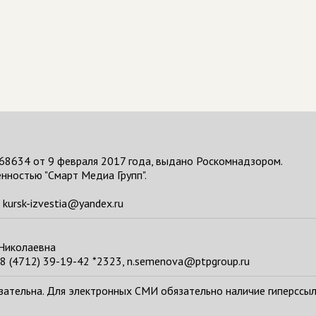
68634 от 9 февраля 2017 года, выдано Роскомнадзором.
нностью "Смарт Медиа Групп".
kursk-izvestia@yandex.ru
 Николаевна
8 (4712) 39-19-42 *2323, n.semenova@ptpgroup.ru
тельна. Для электронных СМИ обязательно наличие гиперссылки н