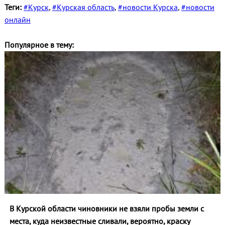
Теги:
#Курск
,
#Курская область
,
#новости Курска
,
#новости
онлайн
Популярное в тему:
В Курской области чиновники не взяли пробы земли с
места, куда неизвестные сливали, вероятно, краску