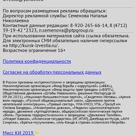
По вопросам размещения рекламы обращаться:
Директор рекламной службы: Семенова Наталья
Николаевна
Контактные данные редакции: 8-920-265-66-14, 8 (4712)
39-19-42 *2323, n.semenova@ptpgroup.ru
При использовании материалов сайта ссылка обязательна.
Для электронных СМИ обязательно наличие гиперссылки
на http://kursk-izvestia.ru/.
Возрастное ограничение 16+
Политика конфиденциальности
Согласие на обработку персональных данных
В России признаны экстремистскими и запрещены организации:
Некоммерческая организация «Фонд борьбы с коррупцией» («ФБК»),
Некоммерческая организация «Фонд защиты прав граждан» («ФЗПГ»),
Общественное движение «Штабы Навального» (решение Мосгорсуда от
09.06.2021), «Национал-большевистская партия», «Свидетели Иеговы», «Армия
воли народа», «Русский общенациональный союз», «Движение против
нелегальной иммиграции», «Правый сектор», УНА-УНСО, УПА, «Тризуб им.
Степана Бандеры», «Мизантропик дивижн», «Меджлис крымскотатарского
народа», движение «Артподготовка», общероссийская политическая партия
«Воля». Признаны террористическими и запрещены: «Движение Талибан»,
«Имарат Кавказ», «Исламское государство» (ИГ, ИГИЛ), Джебхад-ан-Нусра, «АУМ
Синрике», «Братья-мусульмане», «Аль-Каида в странах исламского Магриба».
Мисс КИ 2019