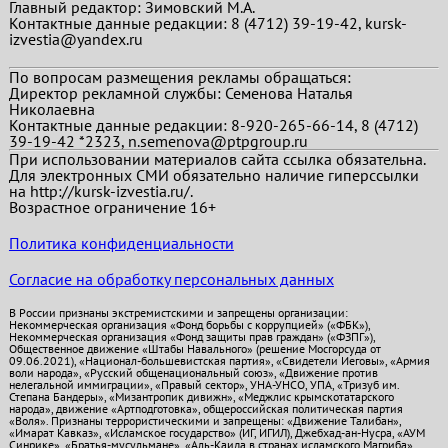
Главный редактор:
Зимовский М.А.
Контактные данные редакции: 8 (4712) 39-19-42, kursk-
izvestia@yandex.ru
По вопросам размещения рекламы обращаться:
Директор рекламной службы: Семенова Наталья
Николаевна
Контактные данные редакции: 8-920-265-66-14, 8 (4712)
39-19-42 *2323, n.semenova@ptpgroup.ru
При использовании материалов сайта ссылка обязательна.
Для электронных СМИ обязательно наличие гиперссылки
на http://kursk-izvestia.ru/.
Возрастное ограничение 16+
Политика конфиденциальности
Согласие на обработку персональных данных
В России признаны экстремистскими и запрещены организации:
Некоммерческая организация «Фонд борьбы с коррупцией» («ФБК»),
Некоммерческая организация «Фонд защиты прав граждан» («ФЗПГ»),
Общественное движение «Штабы Навального» (решение Мосгорсуда от
09.06.2021), «Национал-большевистская партия», «Свидетели Иеговы», «Армия
воли народа», «Русский общенациональный союз», «Движение против
нелегальной иммиграции», «Правый сектор», УНА-УНСО, УПА, «Тризуб им.
Степана Бандеры», «Мизантропик дивижн», «Меджлис крымскотатарского
народа», движение «Артподготовка», общероссийская политическая партия
«Воля». Признаны террористическими и запрещены: «Движение Талибан»,
«Имарат Кавказ», «Исламское государство» (ИГ, ИГИЛ), Джебхад-ан-Нусра, «АУМ
Синрике», «Братья-мусульмане», «Аль-Каида в странах исламского Магриба».