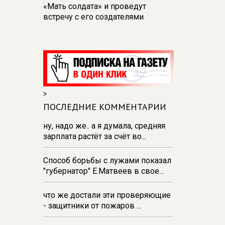
«Мать солдата» и проведут
встречу с его создателями
17:48
В Железногорске пробурят
три дополнительные скважины
из‑за проблем с водоснабжением
17:23
В Курске установили две
камеры ПДД на превышение
>
скорости
ПОСЛЕДНИЕ КОММЕНТАРИИ
16:55
В Курске жителя
Тюменской области осудили за
ну, надо же.. а я думала, средняя
незаконную перевозку
зарплата растёт за счёт во...
взрывчатки
Способ борьбы с лужами показал
16:47
В Курске капремонт дорог
"губернатор" Е.Матвеев в свое...
выполнен на 54%
что же достали эти проверяющие
- защитники от пожаров ...