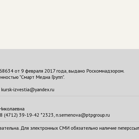
68634 от 9 февраля 2017 года, выдано Роскомнадзором.
нностью "Смарт Медиа Групп".
kursk-izvestia@yandex.ru
 Николаевна
8 (4712) 39-19-42 *2323, n.semenova@ptpgroup.ru
тельна. Для электронных СМИ обязательно наличие гиперссылки н