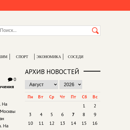
ШИМ
СПОРТ
ЭКОНОМИКА
СОСЕДИ
АРХИВ НОВОСТЕЙ
0
лючения
Пн
Вт
Ср
Чт
Пт
Сб
Вс
. На
1
2
з Москвы
3
4
5
6
7
8
9
ан
10
11
12
13
14
15
16
. На