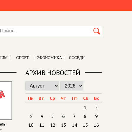
ШИМ
СПОРТ
ЭКОНОМИКА
СОСЕДИ
АРХИВ НОВОСТЕЙ
Пн
Вт
Ср
Чт
Пт
Сб
Вс
1
2
3
4
5
6
7
8
9
аль
10
11
12
13
14
15
16
а