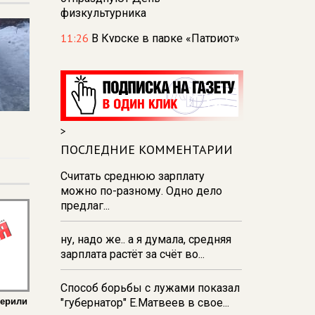
физкультурника
11:26
В Курске в парке «Патриот»
зажгли свечи в память о
погибших в августе 2024 года
10:53
Курянка отвезла
мошенникам драгоценностей и
денег на сумму свыше 10
>
миллионов рублей
ПОСЛЕДНИЕ КОММЕНТАРИИ
10:42
В Курской области
Считать среднюю зарплату
Россельхознадзор выявил 55
можно по-разному. Одно дело
новых очагов опасных сорняков
предлаг...
и вредителей
10:37
К школе на проспекте
ну, надо же.. а я думала, средняя
Плевицкой в курске строят
зарплата растёт за счёт во...
двухполосную дорогу с уличным
освещением
Способ борьбы с лужами показал
10:17
Обвиняемый в
верили
"губернатор" Е.Матвеев в свое...