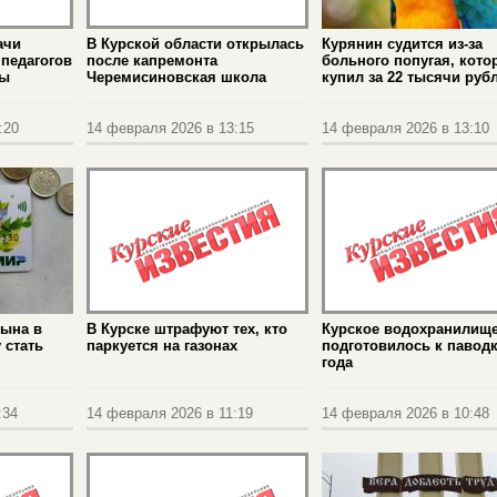
ачи
В Курской области открылась
Курянин судится из-за
педагогов
после капремонта
больного попугая, кото
ты
Черемисиновская школа
купил за 22 тысячи руб
:20
14 февраля 2026 в 13:15
14 февраля 2026 в 13:10
сына в
В Курске штрафуют тех, кто
Курское водохранилищ
 стать
паркуется на газонах
подготовилось к паводк
года
:34
14 февраля 2026 в 11:19
14 февраля 2026 в 10:48