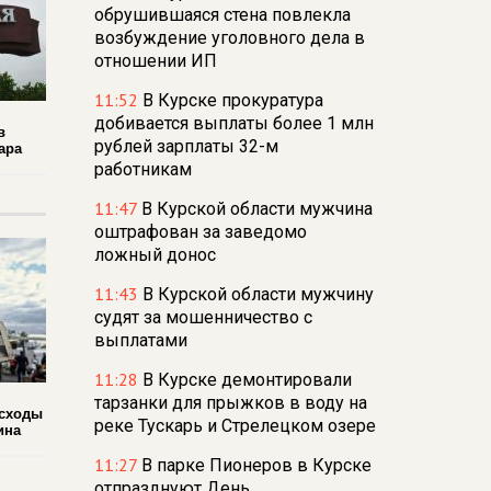
обрушившаяся стена повлекла
возбуждение уголовного дела в
отношении ИП
11:52
В Курске прокуратура
добивается выплаты более 1 млн
в
рублей зарплаты 32-м
ара
работникам
11:47
В Курской области мужчина
оштрафован за заведомо
ложный донос
11:43
В Курской области мужчину
судят за мошенничество с
выплатами
11:28
В Курске демонтировали
тарзанки для прыжков в воду на
асходы
реке Тускарь и Стрелецком озере
ина
11:27
В парке Пионеров в Курске
отпразднуют День