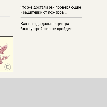
мошенничестве железногорский
общественник Цыганов
что же достали эти проверяющие
отправлен под домашний арест
- защитники от пожаров ...
Как всегда дальше центра
благоустройство не пройдет...