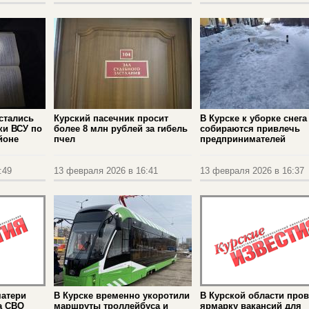
стались
Курский пасечник просит
В Курске к уборке снега
аки ВСУ по
более 8 млн рублей за гибель
собираются привлечь
йоне
пчел
предпринимателей
:49
13 февраля 2026 в 16:41
13 февраля 2026 в 16:37
матери
В Курске временно укоротили
В Курской области про
а СВО
маршруты троллейбуса и
ярмарку вакансий для