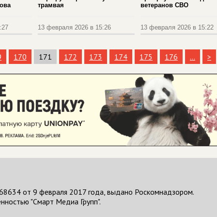
ова
трамвая
ветеранов СВО
:27
13 февраля 2026 в 15:26
13 февраля 2026 в 15:22
9
170
171
172
173
174
175
176
...
>
68634 от 9 февраля 2017 года, выдано Роскомнадзором.
нностью "Смарт Медиа Групп".