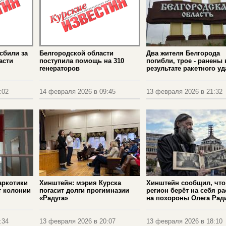
сбили за
Белгородской области
Два жителя Белгорода
асти
поступила помощь на 310
погибли, трое - ранены 
генераторов
результате ракетного уд
:02
14 февраля 2026 в 09:45
13 февраля 2026 в 21:32
аркотики
Хинштейн: мэрия Курска
Хинштейн сообщил, что
т колонии
погасит долги прогимназии
регион берёт на себя р
«Радуга»
на похороны Олега Рад
:34
13 февраля 2026 в 20:07
13 февраля 2026 в 18:10