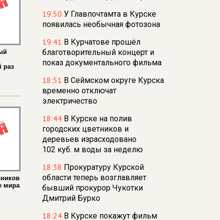
19:50
У Главпочтамта в Курске
появилась необычная фотозона
19:41
В Курчатове прошёл
благотворительный концерт и
ый
показ документального фильма
 раз
18:51
В Сеймском округе Курска
временно отключат
электричество
18:44
В Курске на полив
городских цветников и
деревьев израсходовано
102 куб. м воды за неделю
18:38
Прокуратуру Курской
области теперь возглавляет
ьников
е мира
бывший прокурор Чукотки
Дмитрий Бурко
18:24
В Курске покажут фильм