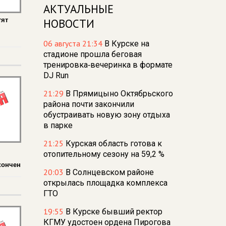
АКТУАЛЬНЫЕ
тят
НОВОСТИ
06 августа 21:34
В Курске на
стадионе прошла беговая
тренировка‑вечеринка в формате
DJ Run
21:29
В Прямицыно Октябрьского
района почти закончили
обустраивать новую зону отдыха
в парке
21:25
Курская область готова к
отопительному сезону на 59,2 %
кончен
20:03
В Солнцевском районе
открылась площадка комплекса
ГТО
19:55
В Курске бывший ректор
КГМУ удостоен ордена Пирогова