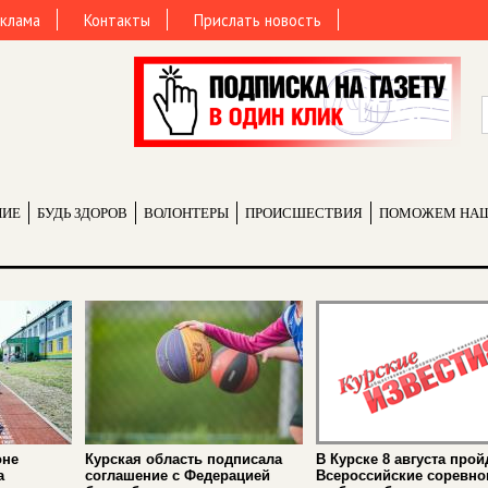
клама
Контакты
Прислать новость
НИЕ
БУДЬ ЗДОРОВ
ВОЛОНТЕРЫ
ПРОИCШЕСТВИЯ
ПОМОЖЕМ НА
оне
Курская область подписала
В Курске 8 августа прой
а
соглашение с Федерацией
Всероссийские соревно