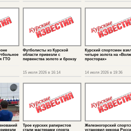
йоне
Футболисты из Курской
Курский спортсмен взя
утбольное
области привезли с
четыре золота на «Вол
я ГТО
первенства золото и бронзу
просторах»
15 июля 2026 в 16:14
14 июля 2026 в 19:36
евнований
Трое курских рапиристов
Железногорский спортс
привезли
стали мастерами спорта
установил рекорд Росс