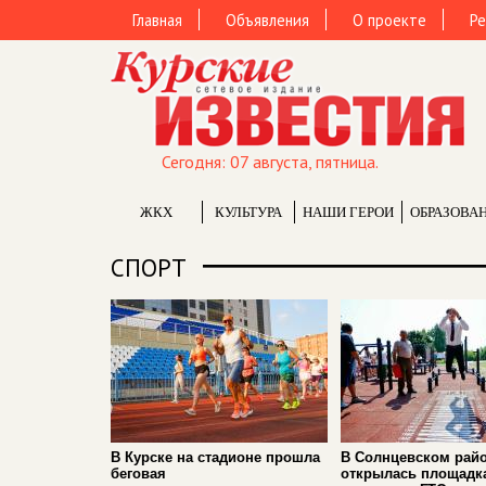
Главная
Объявления
О проекте
Ре
Сегодня: 07 августа, пятница.
ЖКХ
КУЛЬТУРА
НАШИ ГЕРОИ
ОБРАЗОВА
СПОРТ
В Курске на стадионе прошла
В Солнцевском рай
беговая
открылась площадк