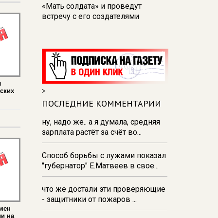
«Мать солдата» и проведут
встречу с его создателями
17:48
В Железногорске пробурят
три дополнительные скважины
из‑за проблем с водоснабжением
17:23
В Курске установили две
камеры ПДД на превышение
л
>
жских
скорости
ПОСЛЕДНИЕ КОММЕНТАРИИ
16:55
В Курске жителя
Тюменской области осудили за
ну, надо же.. а я думала, средняя
незаконную перевозку
зарплата растёт за счёт во...
взрывчатки
Способ борьбы с лужами показал
16:47
В Курске капремонт дорог
"губернатор" Е.Матвеев в свое...
выполнен на 54%
что же достали эти проверяющие
- защитники от пожаров ...
мен
ии на