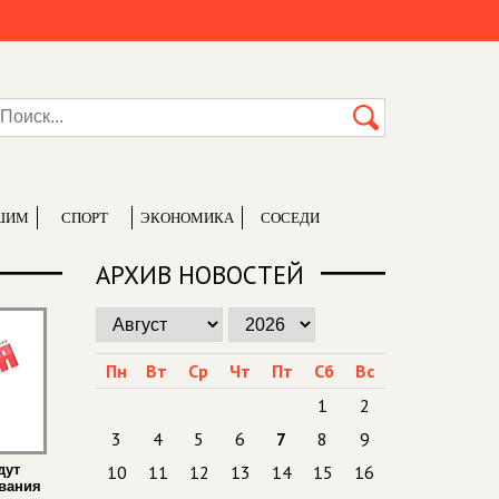
ШИМ
СПОРТ
ЭКОНОМИКА
СОСЕДИ
АРХИВ НОВОСТЕЙ
Пн
Вт
Ср
Чт
Пт
Сб
Вс
1
2
3
4
5
6
7
8
9
дут
10
11
12
13
14
15
16
вания