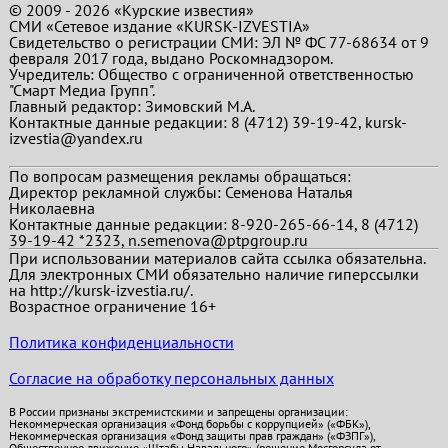
© 2009 - 2026 «Курские известия»
СМИ «Сетевое издание «KURSK-IZVESTIA»
Свидетельство о регистрации СМИ: ЭЛ № ФС 77-68634 от 9
февраля 2017 года, выдано Роскомнадзором.
Учредитель: Общество с ограниченной ответственностью
"Смарт Медиа Групп".
Главный редактор:
Зимовский М.А.
Контактные данные редакции: 8 (4712) 39-19-42, kursk-
izvestia@yandex.ru
По вопросам размещения рекламы обращаться:
Директор рекламной службы: Семенова Наталья
Николаевна
Контактные данные редакции: 8-920-265-66-14, 8 (4712)
39-19-42 *2323, n.semenova@ptpgroup.ru
При использовании материалов сайта ссылка обязательна.
Для электронных СМИ обязательно наличие гиперссылки
на http://kursk-izvestia.ru/.
Возрастное ограничение 16+
Политика конфиденциальности
Согласие на обработку персональных данных
В России признаны экстремистскими и запрещены организации:
Некоммерческая организация «Фонд борьбы с коррупцией» («ФБК»),
Некоммерческая организация «Фонд защиты прав граждан» («ФЗПГ»),
Общественное движение «Штабы Навального» (решение Мосгорсуда от