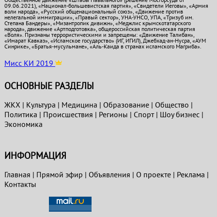
09.06.2021), «Национал-большевистская партия», «Свидетели Иеговы», «Армия
воли народа», «Русский общенациональный союз», «Движение против
нелегальной иммиграции», «Правый сектор», УНА-УНСО, УПА, «Тризуб им.
Степана Бандеры», «Мизантропик дивижн», «Меджлис крымскотатарского
народа», движение «Артподготовка», общероссийская политическая партия
«Воля». Признаны террористическими и запрещены: «Движение Талибан»,
«Имарат Кавказ», «Исламское государство» (ИГ, ИГИЛ), Джебхад-ан-Нусра, «АУМ
Синрике», «Братья-мусульмане», «Аль-Каида в странах исламского Магриба».
Мисс КИ 2019
ОСНОВНЫЕ РАЗДЕЛЫ
ЖКХ
|
Культура
|
Медицина
|
Образование
|
Общество
|
Политика
|
Проиcшествия
|
Регионы
|
Спорт
|
Шоу бизнес
|
Экономика
ИНФОРМАЦИЯ
Главная
|
Прямой эфир
|
Объявления
|
О проекте
|
Реклама
|
Контакты