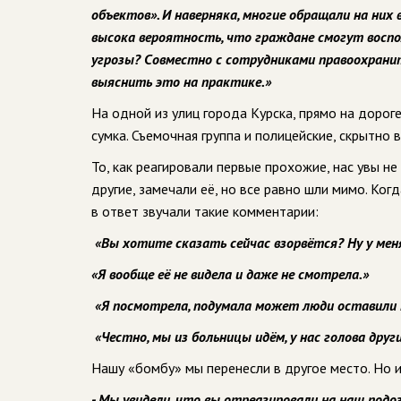
объектов». И наверняка, многие обращали на них 
высока вероятность, что граждане смогут
воспо
угрозы? Совместно с сотрудниками правоохрани
выяснить это на практике.»
На одной из улиц города Курска, прямо на дорог
сумка. Съемочная группа и полицейские, скрытно
То, как реагировали первые прохожие, нас увы не
другие, замечали её, но все равно шли мимо. Ког
в ответ звучали такие комментарии:
«Вы хотите сказать сейчас взорвётся? Ну у меня
«Я вообще её не видела и даже не смотрела.»
«Я посмотрела, подумала может люди оставили 
«Честно, мы из больницы идём, у нас голова дру
Нашу «бомбу» мы перенесли в другое место. Но и
- Мы увидели, что вы отреагировали на наш под