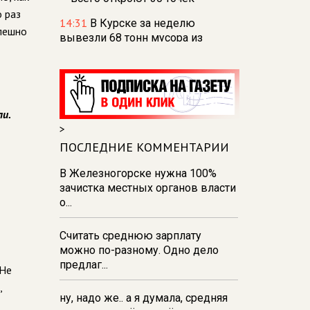
 раз
14:31
В Курске за неделю
спешно
вывезли 68 тонн мусора из
парков и скверов
14:22
В Курске 30 пасечников
продают мёд на ярмарке
«Курский мед»
ли.
>
14:09
В Курской области
обнаружили и обезвредили
ПОСЛЕДНИЕ КОММЕНТАРИИ
снаряд времён ВОВ
В Железногорске нужна 100%
14:02
Парк молодёжи в Курске
зачистка местных органов власти
пополнили более чем 2 тысячами
о...
новых растений
Считать среднюю зарплату
13:58
9 августа в Курской области
можно по-разному. Одно дело
— облака и дожди
предлаг...
 Не
,
ну, надо же.. а я думала, средняя