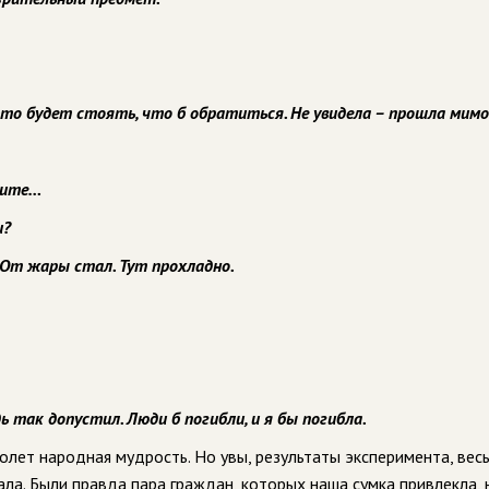
е-то будет стоять, что б обратиться. Не увидела – прошла мимо
ините…
и?
… От жары стал. Тут прохладно.
ь так допустил. Люди б погибли, и я бы погибла.
аголет народная мудрость. Но увы, результаты эксперимента, вес
ла. Были правда пара граждан, которых наша сумка привлекла, н