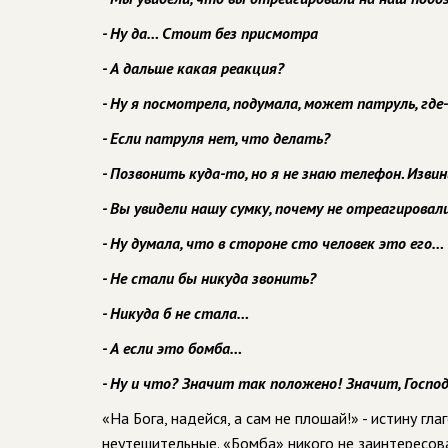
- Ну да… Стоит без присмотра
- А дальше какая реакция?
- Ну я посмотрела, подумала, может патруль, гд
- Если патруля нет, что делать?
- Позвонить куда-то, но я не знаю телефон. Изв
- Вы увидели нашу сумку, почему не отреагировал
- Ну думала, что в стороне сто человек это его
- Не стали бы никуда звонить?
- Никуда б не стала…
- А если это бомба…
- Ну и что? Значит так положено! Значит, Господ
«На Бога, надейся, а сам не плошай!» - истину гл
неутешительные. «Бомба» никого не заинтересова