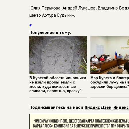
Юлия Перькова, Андрей Лукашов, Владимир Водя
центр Артура Будыки».
#
Популярное в тему:
В Курской области чиновники
Мэр Курска и блоге
не взяли пробы земли с
обсудили лужу на Л
места, куда неизвестные
заросли борщевика"
сливали, вероятно, краску"
Подписывайтесь на нас в
Яндекс Дзен
,
Яндекс