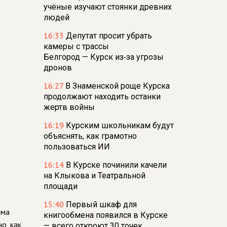
учёные изучают стоянки древних
людей
16:33
Депутат просит убрать
камеры с трассы
Белгород — Курск из‑за угрозы
дронов
16:27
В Знаменской роще Курска
продолжают находить останки
жертв войны
16:19
Курским школьникам будут
объяснять, как грамотно
пользоваться ИИ
16:14
В Курске починили качели
на Клыкова и Театральной
площади
15:40
Первый шкаф для
ьма
книгообмена появился в Курске
о, как
— всего откроют 30 точек