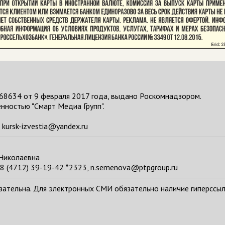
68634 от 9 февраля 2017 года, выдано Роскомнадзором.
нностью "Смарт Медиа Групп".
kursk-izvestia@yandex.ru
 Николаевна
8 (4712) 39-19-42 *2323, n.semenova@ptpgroup.ru
тельна. Для электронных СМИ обязательно наличие гиперссылки н