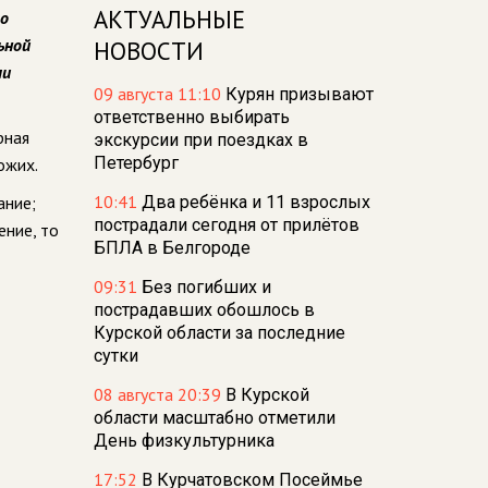
АКТУАЛЬНЫЕ
ко
ьной
НОВОСТИ
ли
09 августа 11:10
Курян призывают
ответственно выбирать
рная
экскурсии при поездках в
Петербург
ожих.
10:41
ание;
Два ребёнка и 11 взрослых
пострадали сегодня от прилётов
ение, то
БПЛА в Белгороде
09:31
Без погибших и
пострадавших обошлось в
Курской области за последние
сутки
08 августа 20:39
В Курской
области масштабно отметили
День физкультурника
17:52
В Курчатовском Посеймье