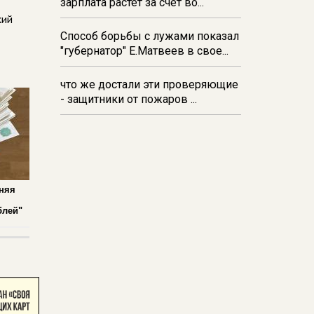
зарплата растёт за счёт во...
кий
Способ борьбы с лужами показал
"губернатор" Е.Матвеев в свое...
что же достали эти проверяющие
- защитники от пожаров ...
дняя
блей"