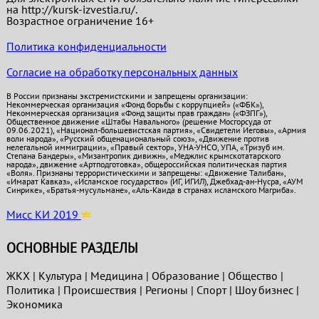
на http://kursk-izvestia.ru/.
Возрастное ограничение 16+
Политика конфиденциальности
Согласие на обработку персональных данных
В России признаны экстремистскими и запрещены организации:
Некоммерческая организация «Фонд борьбы с коррупцией» («ФБК»),
Некоммерческая организация «Фонд защиты прав граждан» («ФЗПГ»),
Общественное движение «Штабы Навального» (решение Мосгорсуда от
09.06.2021), «Национал-большевистская партия», «Свидетели Иеговы», «Армия
воли народа», «Русский общенациональный союз», «Движение против
нелегальной иммиграции», «Правый сектор», УНА-УНСО, УПА, «Тризуб им.
Степана Бандеры», «Мизантропик дивижн», «Меджлис крымскотатарского
народа», движение «Артподготовка», общероссийская политическая партия
«Воля». Признаны террористическими и запрещены: «Движение Талибан»,
«Имарат Кавказ», «Исламское государство» (ИГ, ИГИЛ), Джебхад-ан-Нусра, «АУМ
Синрике», «Братья-мусульмане», «Аль-Каида в странах исламского Магриба».
Мисс КИ 2019
ОСНОВНЫЕ РАЗДЕЛЫ
ЖКХ
|
Культура
|
Медицина
|
Образование
|
Общество
|
Политика
|
Проиcшествия
|
Регионы
|
Спорт
|
Шоу бизнес
|
Экономика