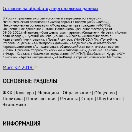
Согласие на обработку персональных данных
В России признаны экстремистскими и запрещены организации:
Некоммерческая организация «Фонд борьбы с коррупцией» («ФБК»),
Некоммерческая организация «Фонд защиты прав граждан» («ФЗПГ»),
Общественное движение «Штабы Навального» (решение Мосгорсуда от
09.06.2021), «Национал-большевистская партия», «Свидетели Иеговы», «Армия
воли народа», «Русский общенациональный союз», «Движение против
нелегальной иммиграции», «Правый сектор», УНА-УНСО, УПА, «Тризуб им.
Степана Бандеры», «Мизантропик дивижн», «Меджлис крымскотатарского
народа», движение «Артподготовка», общероссийская политическая партия
«Воля». Признаны террористическими и запрещены: «Движение Талибан»,
«Имарат Кавказ», «Исламское государство» (ИГ, ИГИЛ), Джебхад-ан-Нусра, «АУМ
Синрике», «Братья-мусульмане», «Аль-Каида в странах исламского Магриба».
Мисс КИ 2019
ОСНОВНЫЕ РАЗДЕЛЫ
ЖКХ
|
Культура
|
Медицина
|
Образование
|
Общество
|
Политика
|
Проиcшествия
|
Регионы
|
Спорт
|
Шоу бизнес
|
Экономика
ИНФОРМАЦИЯ