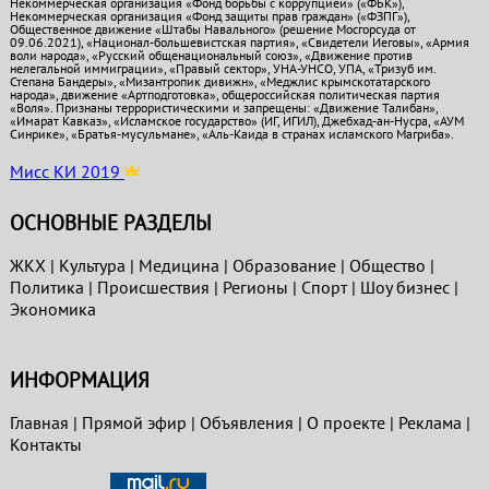
Некоммерческая организация «Фонд борьбы с коррупцией» («ФБК»),
Некоммерческая организация «Фонд защиты прав граждан» («ФЗПГ»),
Общественное движение «Штабы Навального» (решение Мосгорсуда от
09.06.2021), «Национал-большевистская партия», «Свидетели Иеговы», «Армия
воли народа», «Русский общенациональный союз», «Движение против
нелегальной иммиграции», «Правый сектор», УНА-УНСО, УПА, «Тризуб им.
Степана Бандеры», «Мизантропик дивижн», «Меджлис крымскотатарского
народа», движение «Артподготовка», общероссийская политическая партия
«Воля». Признаны террористическими и запрещены: «Движение Талибан»,
«Имарат Кавказ», «Исламское государство» (ИГ, ИГИЛ), Джебхад-ан-Нусра, «АУМ
Синрике», «Братья-мусульмане», «Аль-Каида в странах исламского Магриба».
Мисс КИ 2019
ОСНОВНЫЕ РАЗДЕЛЫ
ЖКХ
|
Культура
|
Медицина
|
Образование
|
Общество
|
Политика
|
Проиcшествия
|
Регионы
|
Спорт
|
Шоу бизнес
|
Экономика
ИНФОРМАЦИЯ
Главная
|
Прямой эфир
|
Объявления
|
О проекте
|
Реклама
|
Контакты