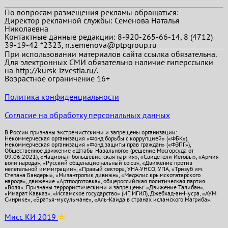
По вопросам размещения рекламы обращаться:
Директор рекламной службы: Семенова Наталья
Николаевна
Контактные данные редакции: 8-920-265-66-14, 8 (4712)
39-19-42 *2323, n.semenova@ptpgroup.ru
При использовании материалов сайта ссылка обязательна.
Для электронных СМИ обязательно наличие гиперссылки
на http://kursk-izvestia.ru/.
Возрастное ограничение 16+
Политика конфиденциальности
Согласие на обработку персональных данных
В России признаны экстремистскими и запрещены организации:
Некоммерческая организация «Фонд борьбы с коррупцией» («ФБК»),
Некоммерческая организация «Фонд защиты прав граждан» («ФЗПГ»),
Общественное движение «Штабы Навального» (решение Мосгорсуда от
09.06.2021), «Национал-большевистская партия», «Свидетели Иеговы», «Армия
воли народа», «Русский общенациональный союз», «Движение против
нелегальной иммиграции», «Правый сектор», УНА-УНСО, УПА, «Тризуб им.
Степана Бандеры», «Мизантропик дивижн», «Меджлис крымскотатарского
народа», движение «Артподготовка», общероссийская политическая партия
«Воля». Признаны террористическими и запрещены: «Движение Талибан»,
«Имарат Кавказ», «Исламское государство» (ИГ, ИГИЛ), Джебхад-ан-Нусра, «АУМ
Синрике», «Братья-мусульмане», «Аль-Каида в странах исламского Магриба».
Мисс КИ 2019